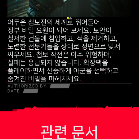
어두운 첩보전의 세계로 뛰어들어
신규 스킬 트리
정부 비밀 요원
말보다 총알이 먼저 나가는 민병대
이 되어 보세요. 보안이
철저한 건물에 침입하고, 적을 제거하고,
노련한 전문가들을 상대로 정면으로 맞서
싸우세요. 첩보 작전은 아주 위험하며,
실패는 용납되지 않습니다. 확장팩을
플레이하면서 신중하게 아군을 선택하고
숨겨진 비밀을 파헤치세요.
AUTHORIZED BY:
DATE:
관련 문서