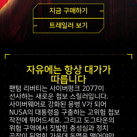
지금 구매하기
트레일러 보기
자유에는 항상 대가가
따릅니다
팬텀 리버티는 사이버펑크 2077이
선사하는 새로운 첩보 스릴러입니다.
사이버웨어로 강화된 용병 V가 되어
NUSA의 대통령을 구출하는 고위험 첩보
작전에 뛰어드세요. 그리고 도그타운의
위험 구역에서 짓밟힌 충성심과 정치
공작이 뒤얽힌 가운데 동맹을 맺어야만