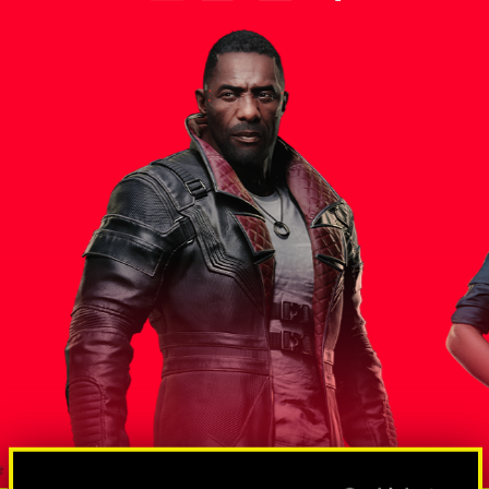
스 대통령
솔로몬 리
방대한 규모의 스파이 및 넷러너망
도그타운조