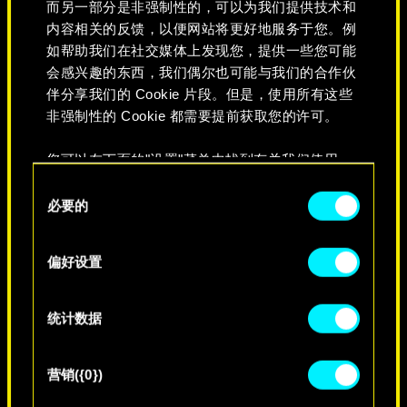
而另一部分是非强制性的，可以为我们提供技术和
内容相关的反馈，以便网站将更好地服务于您。例
如帮助我们在社交媒体上发现您，提供一些您可能
会感兴趣的东西，我们偶尔也可能与我们的合作伙
伴分享我们的 Cookie 片段。但是，使用所有这些
非强制性的 Cookie 都需要提前获取您的许可。
您可以在下面的"设置"菜单中找到有关我们使用
Cookie 的所有详细信息，并调整您对 Cookie 的偏
同
好。一旦您了解了其中的内容并准备好继续，请点
必要的
意
永不消逝
击"确定"。
选
择
偏好设置
统计数据
营销({0})