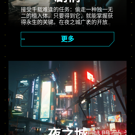
接受千载难逢的任务：偷走一种独一无
二的植入体。只要得到它，就能掌握获
得永生的关键。在夜之城广袤的开放世
界打造自己的传奇。你作出的选择会左
右剧情的走向，影响周遭人物。完成各
更多
种委托，从前途无量的雇佣兵一步步成
为传说中的赛博朋克。而那个人人趋之
若鹜的无价植入体，背后又蕴藏着怎样
的秘密？