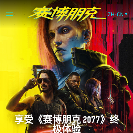
ZH-CN
享受《赛博朋克 2077》终
极体验