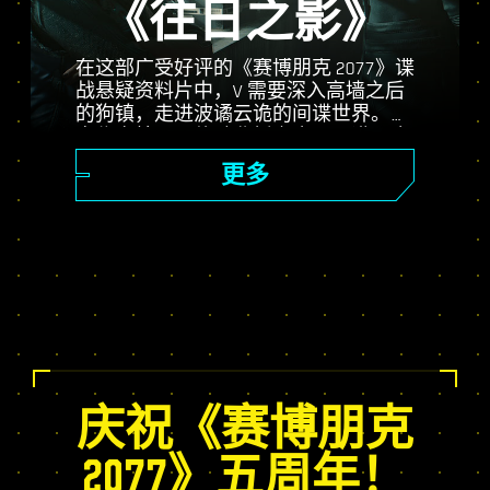
《往日之影》
在这部广受好评的《赛博朋克 2077》谍
战悬疑资料片中，V 需要深入高墙之后
的狗镇，走进波谲云诡的间谍世界。化
身秘密特工，体验曲折离奇，又满是命
运抉择的精彩故事；使用自身独有的
更多
Relic 技能树增强自身；体验随机变化的
开放世界任务、令人激动的全新委托和
更多游戏内容！
庆祝《赛博朋克
2077》五周年！