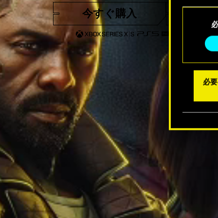
Coo
今すぐ購入
トレー
同
メニュ
意
の
選
択
必要