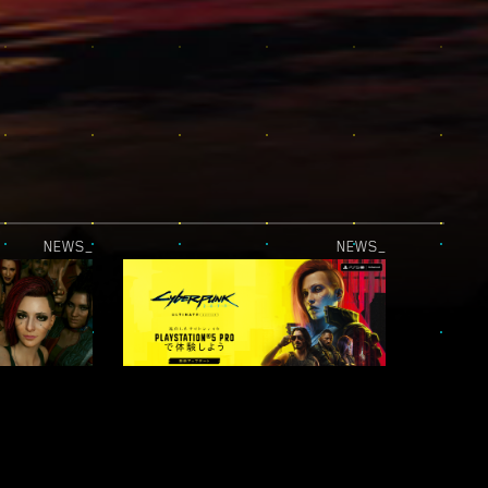
NEWS_
NEWS_
「主役はキミだ！」A CREW TO REMEMBER
PLAYSTATION®5 PROアップデートが配信中！