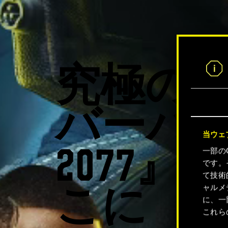
究極の
バーパ
当ウェ
一部の
2077』
です。
て技術
ャルメ
こに
に、一
これら