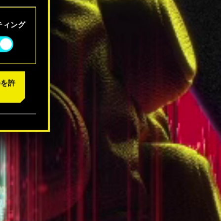
「設定」
ティング
eを許