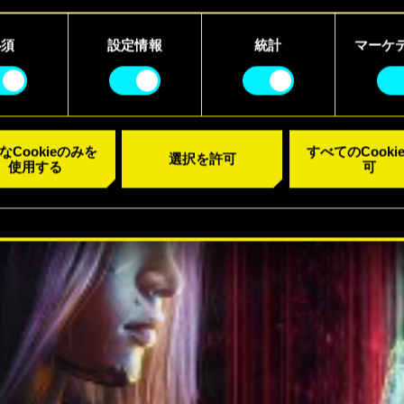
kieの使用およびパフォーマンスの変更点に関する詳細は、下記の
ラーを視聴
ーでご確認ください。
必須
設定情報
統計
マーケ
なCookieのみを
すべてのCooki
選択を許可
使用する
可