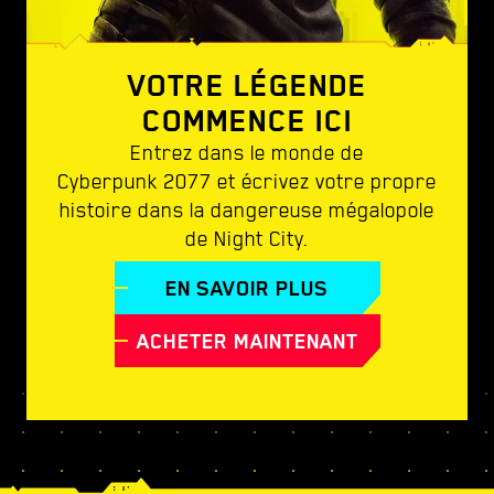
VOTRE LÉGENDE
COMMENCE ICI
Entrez dans le monde de
Cyberpunk 2077 et écrivez votre propre
histoire dans la dangereuse mégalopole
de Night City.
EN SAVOIR PLUS
ACHETER MAINTENANT