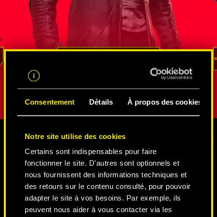
iser avec
son talent lors de missions de
fédérale d
n atout
renseignement. Il sait mieux que
par Solom
nt ce pays
quiconque comment naviguer dans
visages, el
on
le vaste réseau d'espions et
cinglant q
n'est pas
de netrunners
, comment se procurer des
pas arrangé
REED
informations, et même comment s'infiltrer
rôle, sa vé
dans les lieux les mieux gardés. Sa loyauté
transparaît
et son sens du devoir sont sans égal.
Consentement
Détails
À propos des cookies
Notre site utilise des cookies
Certains sont indispensables pour faire
MÉDIAS
fonctionner le site. D'autres sont optionnels et
nous fournissent des informations techniques et
des retours sur le contenu consulté, pour pouvoir
CYBERPUNK 2077
adapter le site à vos besoins. Par exemple, ils
peuvent nous aider à vous contacter via les