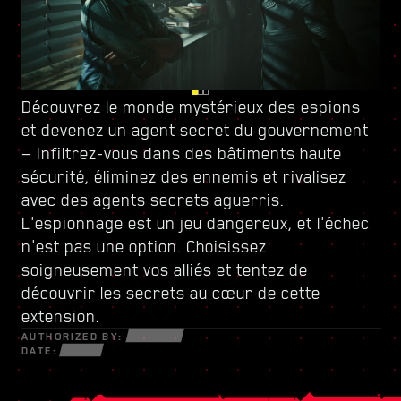
Découvrez le monde mystérieux des espions
Surveillez vos arrières à Dogtown, une ville
Augmentez votre puissance grâce à
et devenez
parallèle en ruines contrôlée par
un nouvel arbre de compétences
un agent secret du
gouvernement
et forgez-
— Infiltrez-vous dans des bâtiments haute
une milice à la gâchette
vous un style de jeu unique — Mettez à profit
facile
. Ses structures
sécurité, éliminez des ennemis et rivalisez
délabrées renferment des secrets et des
toutes les nouvelles armes et le nouveau
avec des agents secrets aguerris.
opportunités pour ceux qui n'ont pas peur de
matériel cybernétique à votre disposition afin
L'espionnage est un jeu dangereux, et l'échec
se salir les mains. Au sein de ces murs,
de survivre dans ce monde fracturé et rempli
n'est pas une option. Choisissez
découvrez des contrats sous haute tension et
d'escrocs désespérés, de netrunners
soigneusement vos alliés et tentez de
des quêtes aux enjeux sans précédent.
mystérieux et de mercenaires sans pitié
découvrir les secrets au cœur de cette
n'ayant pour seuls objectifs que l'argent et le
extension.
pouvoir.
AUTHORIZED BY:
DATE: