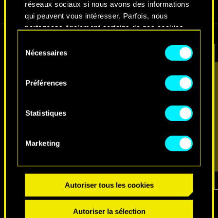
réseaux sociaux si nous avons des informations
VIDÉOS
CAPTURES D'ÉCRAN
CONCEPT ARTS
qui peuvent vous intéresser. Parfois, nous
partageons également certains de nos cookies
avec nos partenaires. Cependant, ces cookies
Sélection
optionnels ne seront appliqués qu'avec votre
Nécessaires
du
permission.
consentement
Préférences
Vous pouvez consulter tous les détails sur notre
utilisation des cookies et modifier vos
préférences dans le menu "Paramètres" ci-
Statistiques
dessous.
Marketing
Autoriser tous les cookies
1
sur
7
Autoriser la sélection