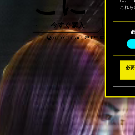
こに
これら
Coo
今すぐ購入
トレー
同
メニュ
意
の
選
択
必要