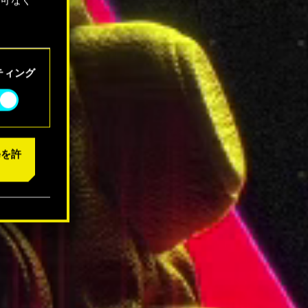
「設定」
ティング
eを許