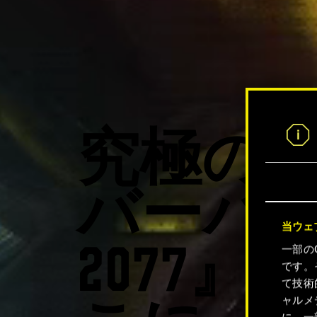
究極の
バーパ
当ウェ
一部の
2077』
です。
て技術
ャルメ
に、一