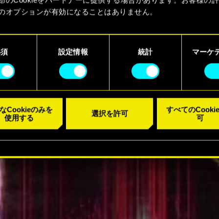
のオプションが有効になることはありません。
kieの使用およびパフォーマンスの変更点に関する詳細は、下記の
ラーを視聴
ーでご確認ください。
必須
設定情報
統計
マーケ
なCookieのみを
すべてのCooki
選択を許可
使用する
可