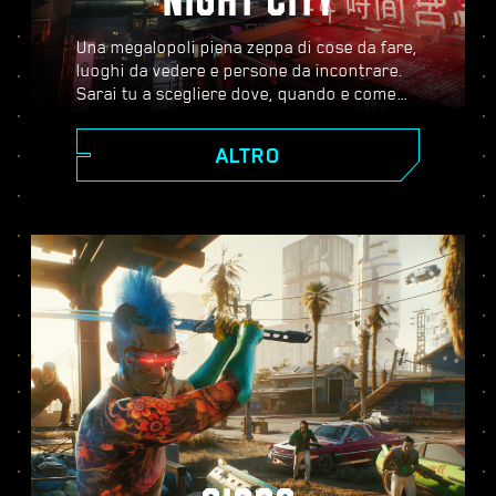
NIGHT CITY
Una megalopoli piena zeppa di cose da fare,
luoghi da vedere e persone da incontrare.
Sarai tu a scegliere dove, quando e come
andare. Dagli scintillanti grattacieli di Corpo
Plaza agli spazi aperti delle Badlands, Night
ALTRO
City è costellata di segreti da scoprire.