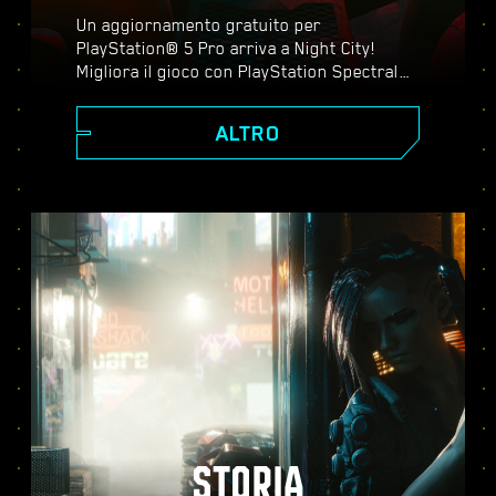
Un aggiornamento gratuito per
PlayStation® 5 Pro arriva a Night City!
Migliora il gioco con PlayStation Spectral
Super Resolution (PSSR), ray tracing
avanzato, frequenze di fotogrammi più
ALTRO
elevate e tanto altro ancora. Scegli tra tre
modalità grafiche: Prestazioni, Ray tracing
e Ray tracing pro. Scopri una grafica
perfezionata, un'azione più fluida e tutto il
meglio che Cyberpunk 2077 può offrirti su
PS5® Pro.
STORIA