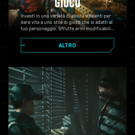
GIOCO
Investi in una varietà di abilità e talenti per
dare vita a uno stile di gioco che si adatti al
tuo personaggio. Sfrutta armi modificabili,
abilità di hacking e impianti potenzianti per
diventare il miglior mercenario della città.
ALTRO
Affronta combattimenti ad armi spianate,
abbatti i nemici dalla distanza o infiltrati
non visto attraverso ambienti guardati a
vista.