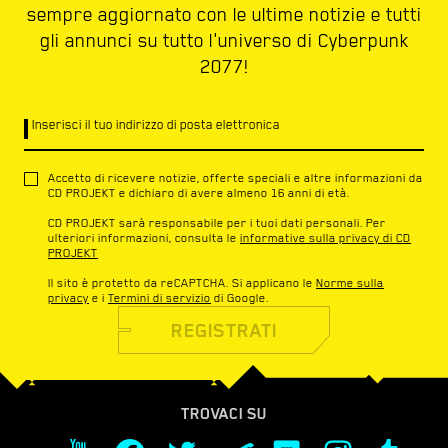
sempre aggiornato con le ultime notizie e tutti
gli annunci su tutto l'universo di Cyberpunk
2077!
Inserisci il tuo indirizzo di posta elettronica
Accetto di ricevere notizie, offerte speciali e altre informazioni da
CD PROJEKT e dichiaro di avere almeno 16 anni di età.
CD PROJEKT sarà responsabile per i tuoi dati personali. Per
ulteriori informazioni, consulta le
informative sulla privacy di CD
PROJEKT
Il sito è protetto da reCAPTCHA. Si applicano le
Norme sulla
privacy
e i
Termini di servizio
di Google.
REGISTRATI
TROVACI SU