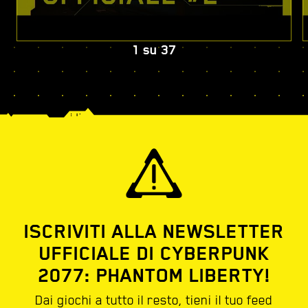
1
su
37
ISCRIVITI ALLA NEWSLETTER
UFFICIALE DI CYBERPUNK
2077: PHANTOM LIBERTY!
Dai giochi a tutto il resto, tieni il tuo feed