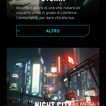
Accetta il lavoro di una vita: rubare un
impianto unico in grado di conferire
l’immortalità, per dare vita alla tua
leggenda nel vasto mondo aperto di Night
City, un luogo in cui le decisioni che prendi
ALTRO
influenzano la storia e le persone attorno a
te. Accetta una serie di incarichi per
crescere da ambizioso mercenario a
cyberpunk leggendario mentre scopri i
misteri legati al prezioso impianto che tutti
stanno disperatamente cercando di
ottenere.