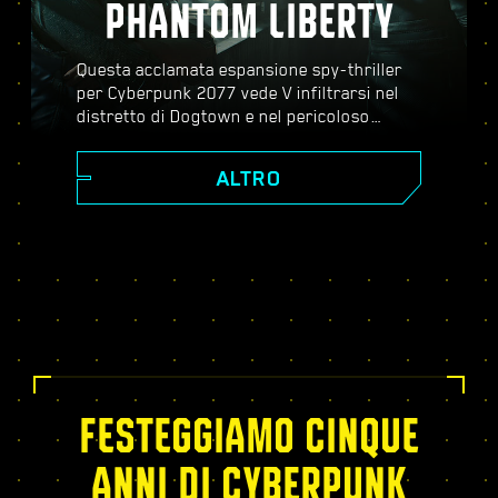
PHANTOM LIBERTY
Questa acclamata espansione spy-thriller
per Cyberpunk 2077 vede V infiltrarsi nel
distretto di Dogtown e nel pericoloso
mondo dello spionaggio. Diventa un agente
segreto e scopri una storia pulsante piena
ALTRO
di colpi di scena, evoluzioni inaspettate e
decisioni critiche; potenziati con l'albero
dei talenti del Relic, affronta missioni
dinamiche a mondo aperto, nuovi ed
emozionanti incarichi e molto altro!
FESTEGGIAMO CINQUE
ANNI DI CYBERPUNK