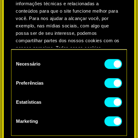
informações técnicas e relacionadas a
conteúdos para que o site funcione melhor para
você. Para nos ajudar a alcançar você, por
exemplo, nas mídias sociais, com algo que
possa ser de seu interesse, podemos
compartilhar partes dos nossos cookies com os
nossos parceiros. Todos esses cookies
adicionais precisarão da sua permissão, no
Seleção
entanto.
Necessário
de
consentimento
Você encontrará todos os detalhes sobre o uso
Preferências
de cookies e poderá ajustar as suas preferências
no menu "Configurações" abaixo.
MAIS INFORMAÇÕES
Estatísticas
Marketing