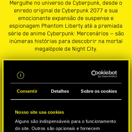
Mergulhe no universo de Cyberpunk, desde o
enredo original de Cyberpunk 2077 e sua
emocionante expansão de suspense e
espionagem Phantom Liberty até a premiada
série de anime Cyberpunk: Mercenários — são
inúmeras histórias para descobrir na mortal
megalópole de Night City.
Consentir
Detalhes
Sobre os cookies
Nosso site usa cookies
Alguns são indispensáveis para o funcionamento
do site. Outros são opcionais e fornecem