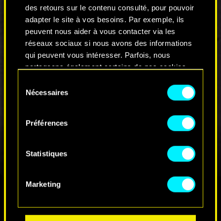
vivement recommandée.
des retours sur le contenu consulté, pour pouvoir
adapter le site à vos besoins. Par exemple, ils
COMMENTAIRES_0
peuvent nous aider à vous contacter via les
réseaux sociaux si nous avons des informations
qui peuvent vous intéresser. Parfois, nous
partageons également certains de nos cookies
REJOINDRE LA DISCUSSION
avec nos partenaires. Cependant, ces cookies
Sélection
optionnels ne seront appliqués qu'avec votre
Nécessaires
du
permission.
consentement
Préférences
Vous pouvez consulter tous les détails sur notre
utilisation des cookies et modifier vos
préférences dans le menu "Paramètres" ci-
Statistiques
dessous.
Marketing
RETROUVEZ-NOUS SUR