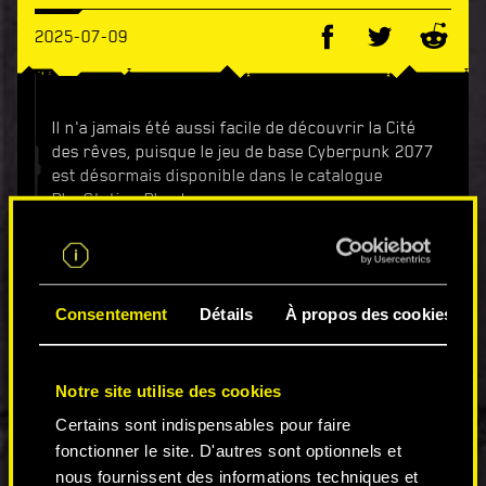
2025-07-09
Il n'a jamais été aussi facile de découvrir la Cité
des rêves, puisque le jeu de base Cyberpunk 2077
est désormais disponible dans le catalogue
PlayStation Plus !
Les membres PlayStation Plus Extra et Premium
peuvent jouer à l'intégralité du jeu de base
Cyberpunk 2077
sans frais supplémentaires sur
PlayStation 4 et PlayStation 5.
Consentement
Détails
À propos des cookies
Le jeu est disponible dès maintenant en
téléchargement sur le PlayStation Store.
Avertissement : offre à durée limitée. Le voyage
Notre site utilise des cookies
est un aller simple. L'excursion à Dogtown est
disponible séparément sur demande. Les
Certains sont indispensables pour faire
participants peuvent subir un arrêt cardiaque. La
fonctionner le site. D'autres sont optionnels et
présence d'une couverture de la trauma team est
nous fournissent des informations techniques et