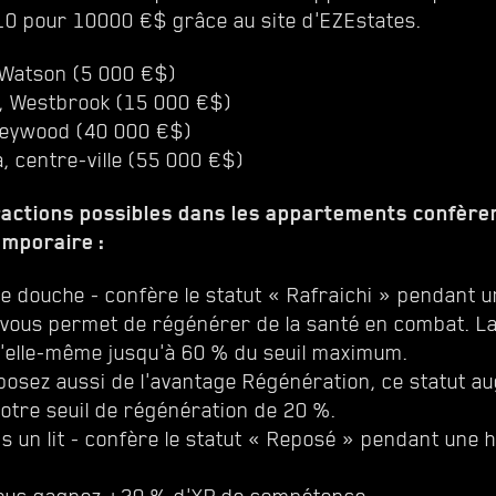
10 pour 10000 €$ grâce au site d'EZEstates.
 Watson (5 000 €$)
 Westbrook (15 000 €$)
Heywood (40 000 €$)
, centre-ville (55 000 €$)
ractions possibles dans les appartements confère
emporaire :
e douche - confère le statut « Rafraichi » pendant u
 vous permet de régénérer de la santé en combat. L
'elle-même jusqu'à 60 % du seuil maximum.
sposez aussi de l'avantage Régénération, ce statut a
votre seuil de régénération de 20 %.
 un lit - confère le statut « Reposé » pendant une 
ous gagnez +20 % d'XP de compétence.