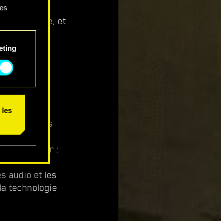
ces
de graphique, et
 résolution
 et
eting
ificative la
 plateformes.
on Amérique
 les
 contraintes
es next-gen.
lez consulter :
s audio et les
la technologie