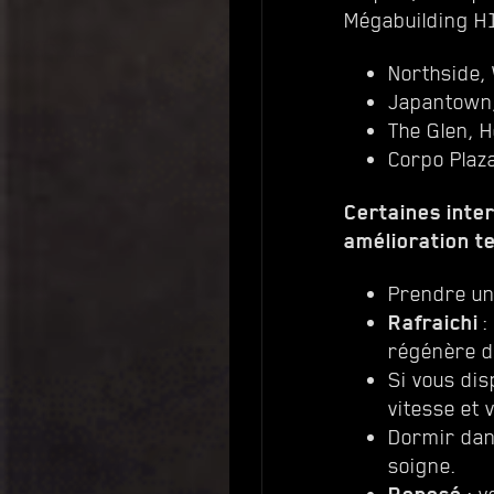
Mégabuilding H
Northside,
Japantown,
The Glen, 
Corpo Plaza
Certaines inte
amélioration t
Prendre un
Rafraichi
:
régénère d
Si vous di
vitesse et 
Dormir dans
soigne.
Reposé
: v