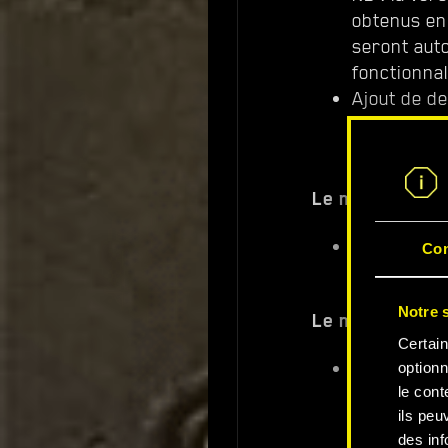
obtenus en
seront aut
fonctionnal
Ajout de d
le mode pe
Le mode perfo
permet un 
Co
dynamique
Notre s
Le mode Ray T
Certain
vous propo
optionn
amélioré e
le cont
ils peu
des inf