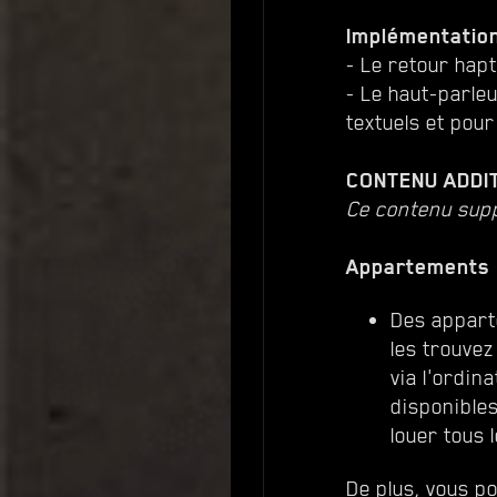
Implémentation
- Le retour hapt
- Le haut-parleu
textuels et pour
CONTENU ADDI
Ce contenu supp
Appartements
Des appart
les trouvez
via l'ordin
disponible
louer tous
De plus, vous p