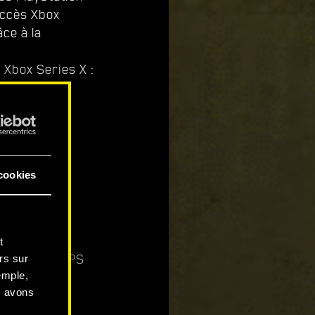
uccès Xbox
ce à la
 Xbox Series X :
e en 4K
cookies
t
eplay à 30 FPS
rs sur
emple,
s avons