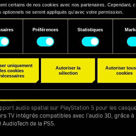
ent certains de nos cookies avec nos partenaires. Cependant, 
 Xbox Series S ne dispose pas d'une sélection du mo
 optionnels ne seront appliqués qu'avec votre permission.
ar défaut sur 30 FPS à 1440p avec amélioration de la
uvez consulter tous les détails sur notre utilisation des cookies
.
saires
Préférences
Statistiques
Mark
er vos préférences dans le menu "Paramètres" ci-dessous.
ns de performances visant à réduire de manière sign
ent
es chutes d'IPS et améliorer la qualité de rendu.
 de l'HDR pour atteindre une parité entre toutes les
éliorations de qualité visuelle.
iser uniquement
harge du doublage en langue espagnole pour la régi
Autoriser la
Autoriser tous
les cookies
sélection
cookies
yStation : CUSA-16596 et CUSA-16597). En raison de
nécessaires
 cet ajout est uniquement disponible sur les consol
'informations sur les langues prises en charge, veuil
tation.
pport audio spatial sur PlayStation 5 pour les casque
rs TV intégrés compatibles avec l'audio 3D, grâce à 
 AudioTech de la PS5.