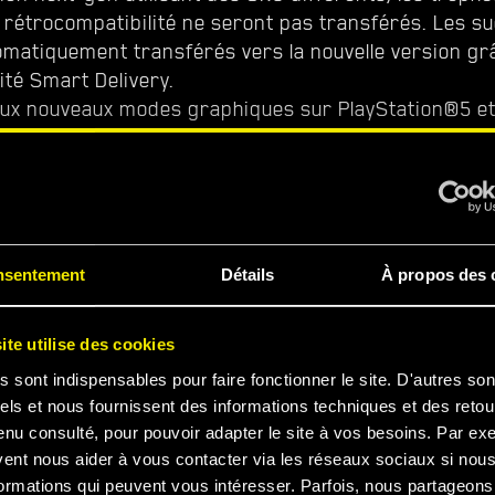
 rétrocompatibilité ne seront pas transférés. Les s
omatiquement transférés vers la nouvelle version grâ
ité Smart Delivery.
eux nouveaux modes graphiques sur PlayStation®5 et
rformance et le mode Ray Tracing.
rmance
gameplay fluide à 60 FPS avec la résolution amélioré
nsentement
Détails
À propos des 
.
ite utilise des cookies
racing
s sont indispensables pour faire fonctionner le site. D'autres son
se un rendu photoréaliste des ombres, avec un gam
els et nous fournissent des informations techniques et des retou
n 4K dynamique.
enu consulté, pour pouvoir adapter le site à vos besoins. Par ex
vent nous aider à vous contacter via les réseaux sociaux si nou
ormations qui peuvent vous intéresser. Parfois, nous partageons