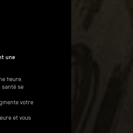
nt une
ne heure.
a santé se
ugmente votre
heure et vous