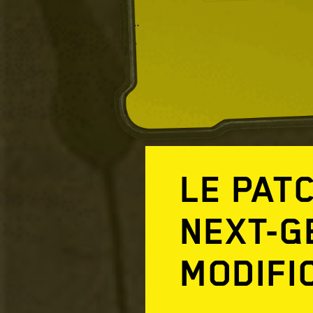
LE PATC
NEXT-G
MODIFI