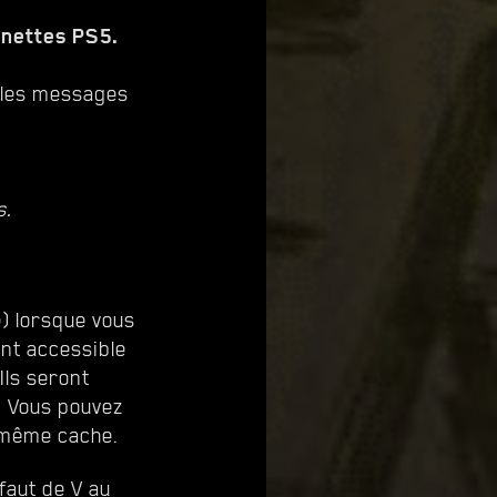
anettes PS5.
, les messages
s.
) lorsque vous
ent accessible
Ils seront
. Vous pouvez
a même cache.
faut de V au