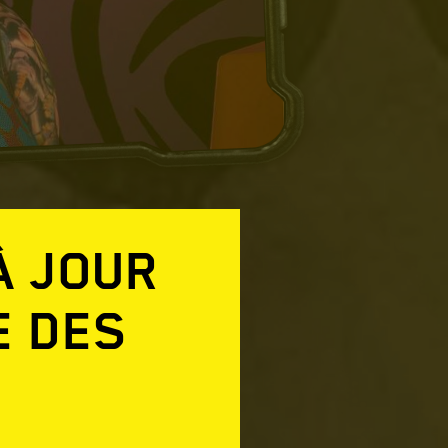
 À JOUR
E DES