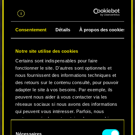
Correction d'un bug où l'indication
permettant d'utiliser le réfrigérant sur
8ug8ear pouvait toujours être sélectionnée
au moment de la débrancher, ce qui
Consentement
Détails
À propos des cookies
entraînait des problèmes d'animation.
Correction d'un bug où il était impossible de
porter 8ug8ear.
Notre site utilise des cookies
Correction d'un bug où des PNJ pouvaient
apparaître sous le sol et bloquer la
Certains sont indispensables pour faire
progression.
fonctionner le site. D'autres sont optionnels et
nous fournissent des informations techniques et
Contrat : Plusieurs façons de plumer un canard
des retours sur le contenu consulté, pour pouvoir
Correction d'un bug où des notifications de
adapter le site à vos besoins. Par exemple, ils
Regina concernant ce contrat pouvaient
peuvent nous aider à vous contacter via les
apparaître durant Le casse.
réseaux sociaux si nous avons des informations
Correction d'un bug où il était possible de
qui peuvent vous intéresser. Parfois, nous
se connecter à l'ordinateur après avoir
partageons également certains de nos cookies
détruit le fourgon et raté la quête, ce qui
avec nos partenaires. Cependant, ces cookies
Sélection
pouvait coincer le joueur.
optionnels ne seront appliqués qu'avec votre
Nécessaires