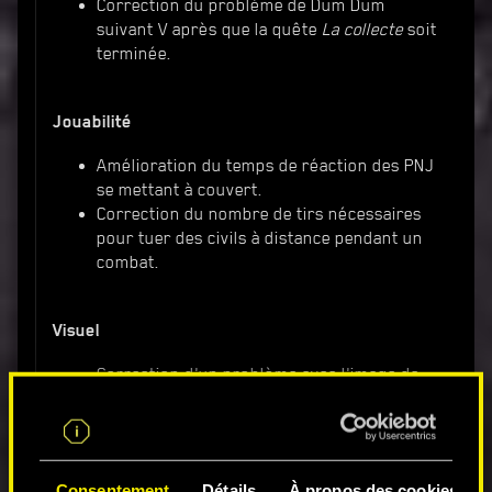
Correction du problème de Dum Dum
suivant V après que la quête
La collecte
soit
terminée.
Jouabilité
Amélioration du temps de réaction des PNJ
se mettant à couvert.
Correction du nombre de tirs nécessaires
pour tuer des civils à distance pendant un
combat.
Visuel
Correction d'un problème avec l'image de
Delamain s'affichant par dessus l'appel d'un
autre contact.
La bouche de V ne reste plus ouverte après
avoir pénétré dans le space lock dans
Consentement
Détails
À propos des cookies