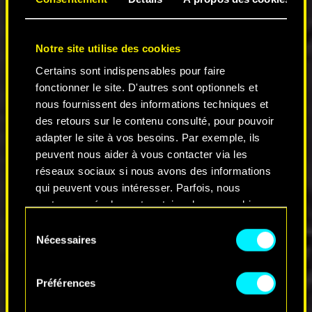
Where is My Mind
.
Correction de certains problèmes de
chevauchement de l'interface utilisateur.
V apparaît plus modeste dans l'aperçu de
Notre site utilise des cookies
l'inventaire après le montage des 6 mois. ;)
Certains sont indispensables pour faire
Les PNJ apparaissent plus rapidement dans
fonctionner le site. D'autres sont optionnels et
la zone de quête dans
Stadium Love
.
nous fournissent des informations techniques et
Ajout de la chaleur au HDR.
des retours sur le contenu consulté, pour pouvoir
Correction des PNJ posant en T dans les
adapter le site à vos besoins. Par exemple, ils
quêtes
Activité criminelle suspectée : Dites
peuvent nous aider à vous contacter via les
non aux drogues
et
Contrat : Marchandise
volée.
réseaux sociaux si nous avons des informations
Correction d'un problème où, après une
qui peuvent vous intéresser. Parfois, nous
danse sensorielle, il était possible d'être
partageons également certains de nos cookies
bloqué en vue à la 3ème personne sans
avec nos partenaires. Cependant, ces cookies
Sélection
tête.
optionnels ne seront appliqués qu'avec votre
Nécessaires
du
Les icônes de silencieux ne sont plus
permission.
consentement
affichées sans image dans l'inventaire.
Préférences
Vous pouvez consulter tous les détails sur notre
Interface utilisateur
utilisation des cookies et modifier vos