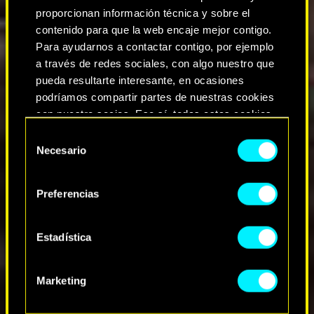
proporcionan información técnica y sobre el
contenido para que la web encaje mejor contigo.
Para ayudarnos a contactar contigo, por ejemplo
a través de redes sociales, con algo nuestro que
pueda resultarte interesante, en ocasiones
podríamos compartir partes de nuestras cookies
con nuestro socios. Eso sí, todas estas cookies
opcionales requieren tu autorización.
S
Necesario
e
Encontrarás todos los detalles sobre nuestro uso
l
de las cookies y podrás modificar tus
e
Preferencias
preferencias al respecto en el menú «Ajustes» de
c
más abajo.
c
i
Estadística
ó
n
Marketing
d
e