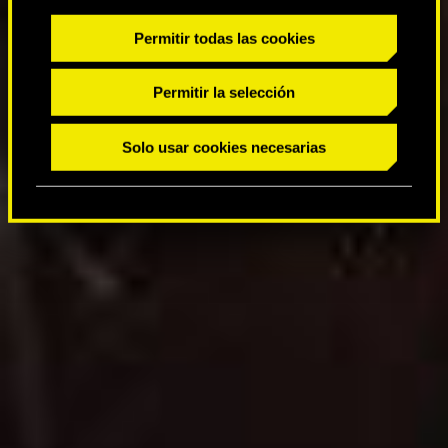
c
o
Permitir todas las cookies
n
s
Permitir la selección
e
n
Solo usar cookies necesarias
t
i
m
i
e
n
t
o