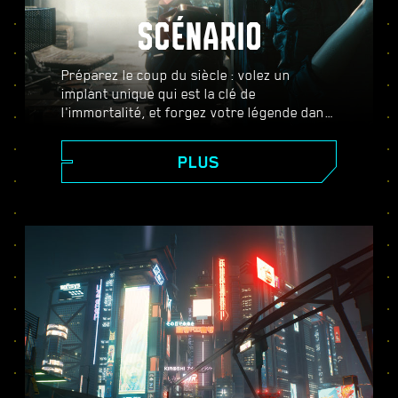
SCÉNARIO
Préparez le coup du siècle : volez un
implant unique qui est la clé de
l'immortalité, et forgez votre légende dans
le vaste mode ouvert qu'est Night City. Ici,
les choix que vous faites changeront le
PLUS
cours de l'histoire et les relations avec les
personnages qui vous entourent.
Complétez des missions diverses et variées
pour vous faire un nom, et passez de
simple mercenaire à cyberpunk de légende.
Au fil de l'aventure, vous lèverez également
le voile sur le mystère qui plane autour de
ce fameux implant que tout le monde vous
envie.