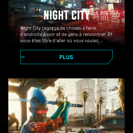
NIGHT CITY
Night City regorge de choses à faire,
d'endroits à voir et de gens à rencontrer. Et
vous êtes libre d'aller où vous voulez,
quand vous voulez, comme vous voulez.
Des quartiers chics de Corpo Plaza aux
PLUS
vastes étendues sauvages des Badlands,
Night City foisonne de secrets qui ne
demandent qu'à être découverts.