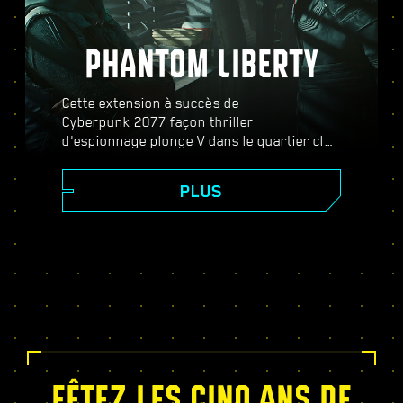
PHANTOM LIBERTY
Cette extension à succès de
Cyberpunk 2077 façon thriller
d'espionnage plonge V dans le quartier clos
de Dogtown et dans l’univers des espions.
Devenez agent secret et découvrez une
PLUS
histoire haletante pleine de
rebondissements où vos décisions
changeront votre destin. Augmentez votre
puissance avec l'arbre de compétence de la
Relic, effectuez des missions dans un
monde ouvert dynamique, remplissez des
contrats électrisants et bien plus encore !
FÊTEZ LES CINQ ANS DE