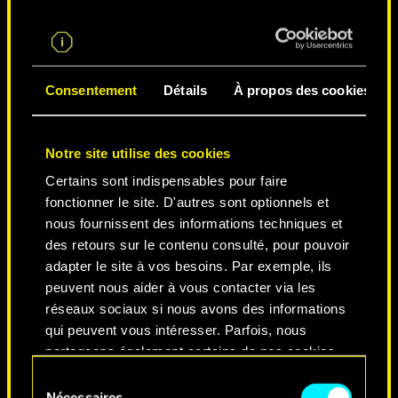
LA VILLE DES LÉGENDES
Consentement
Détails
À propos des cookies
Notre site utilise des cookies
Certains sont indispensables pour faire
fonctionner le site. D'autres sont optionnels et
nous fournissent des informations techniques et
des retours sur le contenu consulté, pour pouvoir
NEVER FADE AWAY
adapter le site à vos besoins. Par exemple, ils
peuvent nous aider à vous contacter via les
réseaux sociaux si nous avons des informations
qui peuvent vous intéresser. Parfois, nous
partageons également certains de nos cookies
avec nos partenaires. Cependant, ces cookies
Sélection
optionnels ne seront appliqués qu'avec votre
Nécessaires