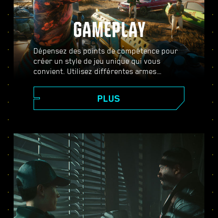
GAMEPLAY
Dépensez des points de compétence pour
créer un style de jeu unique qui vous
convient. Utilisez différentes armes
améliorables, des compétences de piratage
et des implants d'amélioration corporelle
PLUS
pour devenir le meilleur mercenaire de la
ville. Prenez part à des fusillades intenses,
assassinez vos cibles à distance ou
faufilez-vous dans des zones hautement
gardées.