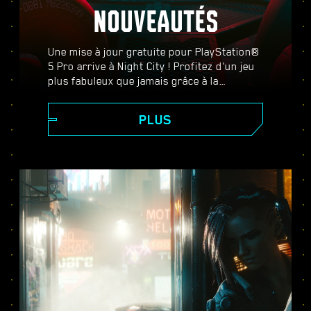
NOUVEAUTÉS
Une mise à jour gratuite pour PlayStation®
5 Pro arrive à Night City ! Profitez d'un jeu
plus fabuleux que jamais grâce à la
PlayStation Spectral Super Resolution
(PSSR), des fonctionnalités avancées de
PLUS
ray-tracing, d'un plus grand nombre
d'images par seconde, et plus encore.
Choisissez entre trois modes graphiques :
Performances, Ray-tracing et Ray-tracing
Pro, et bénéficiez de meilleurs graphismes,
de scènes d'action plus fluides, et de tout
ce que Cyberpunk 2077 sur PS5® Pro a à
offrir.