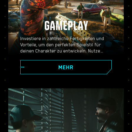
GAMEPLAY
Investiere in zahlreiche Fertigkeiten und
Vorteile, um den perfekten Spielstil für
deinen Charakter zu entwickeln. Nutze
verstärkbare Waffen, Hacking-Skills und
körperoptimierende Implantate, um zum
MEHR
besten Söldner der Stadt zu werden.
Stürme mit gezückten Waffen in den Kampf,
erledige Gegner aus der Ferne oder
schleiche dich unbemerkt durch gut
bewachte Orte.