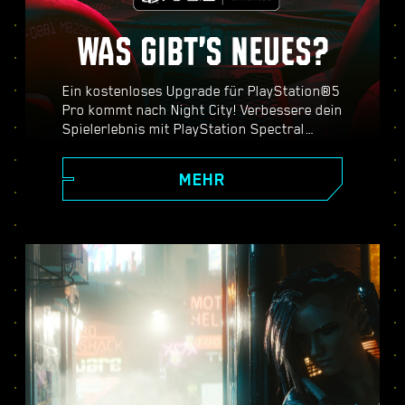
WAS GIBT’S NEUES?
Ein kostenloses Upgrade für PlayStation®5
Pro kommt nach Night City! Verbessere dein
Spielerlebnis mit PlayStation Spectral
Super Resolution (PSSR), erweiterten
Raytracing-Features, höherer Bildfrequenz
MEHR
und mehr. Wähle aus drei Grafikmodi aus
(Performance, Raytracing und Raytracing
Pro) und freue dich auf verbesserte Grafik,
flüssigere Action und alles andere, was
Cyberpunk 2077 auf PS5® Pro zu bieten
hat.