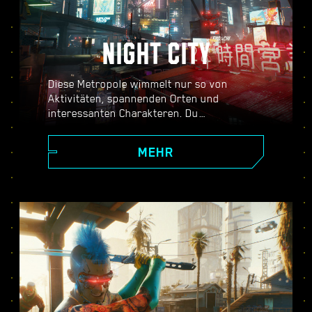
NIGHT CITY
Diese Metropole wimmelt nur so von
Aktivitäten, spannenden Orten und
interessanten Charakteren. Du
entscheidest, wann du wohin gehen
möchtest und wie du dorthin kommst. Von
MEHR
den teuren Wolkenkratzern am Corpo Plaza
bis hin zur weitläufigen Ödnis der Badlands
strotzt Night City nur so vor Geheimnissen.