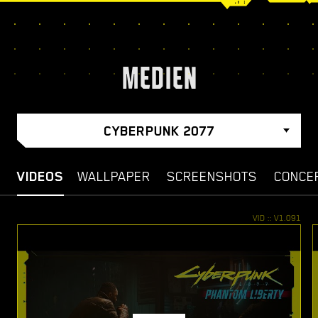
MEDIEN
CYBERPUNK 2077
VIDEOS
WALLPAPER
SCREENSHOTS
CONCE