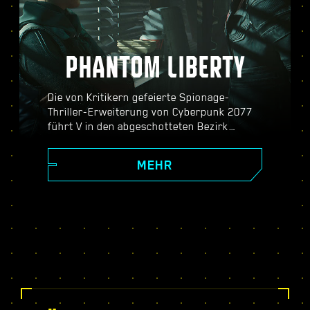
PHANTOM LIBERTY
Die von Kritikern gefeierte Spionage-
Thriller-Erweiterung von Cyberpunk 2077
führt V in den abgeschotteten Bezirk
Dogtown und die gefährliche Welt der
Spione. Werde zum Geheimagenten und
MEHR
erlebe eine aufregende Geschichte mit
unerwarteten Wendungen und
Entscheidungen, die dein Schicksal
bestimmen. Schalte mit dem exklusiven
Relic-Fertigkeitenbaum neue Fähigkeiten
frei, stelle dich dynamischen Open-World-
Missionen, spannenden neuen Aufträgen
und noch viel mehr!