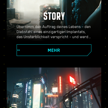
STORY
Übernimm den Auftrag deines Lebens – den
Diebstahl eines einzigartigen Implantats,
das Unsterblichkeit verspricht – und werde
zur Legende in der riesigen offenen Welt
von Night City, in der deine Entscheidungen
MEHR
die Geschichte und die Charaktere um dich
herum beeinflussen. Dich erwartet eine
Vielzahl an Missionen, von deinen Anfängen
als aufstrebender Söldner bis hin zu
gefährlichen Herausforderungen für einen
legendären Cyberpunk – und das alles,
während du die Geheimnisse eines
unbezahlbaren Implantats erkundest, das
jeder in die Hände bekommen will.