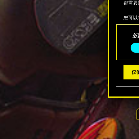
都需要
您可以
整您对
同
定"。
必
意
选
择
仅使