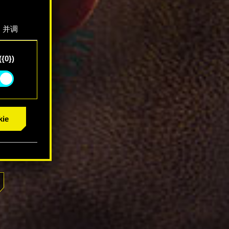
，并调
"确
{0})
ie