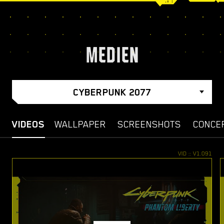
MEDIEN
CYBERPUNK 2077
VIDEOS
WALLPAPER
SCREENSHOTS
CONCE