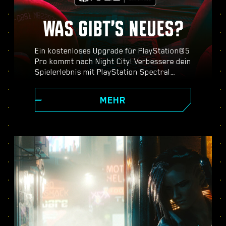
WAS GIBT’S NEUES?
Ein kostenloses Upgrade für PlayStation®5
Pro kommt nach Night City! Verbessere dein
Spielerlebnis mit PlayStation Spectral
Super Resolution (PSSR), erweiterten
Raytracing-Features, höherer Bildfrequenz
MEHR
und mehr. Wähle aus drei Grafikmodi aus
(Performance, Raytracing und Raytracing
Pro) und freue dich auf verbesserte Grafik,
flüssigere Action und alles andere, was
Cyberpunk 2077 auf PS5® Pro zu bieten
hat.