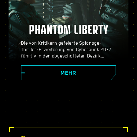
PHANTOM LIBERTY
Die von Kritikern gefeierte Spionage-
Thriller-Erweiterung von Cyberpunk 2077
führt V in den abgeschotteten Bezirk
Dogtown und die gefährliche Welt der
Spione. Werde zum Geheimagenten und
MEHR
erlebe eine aufregende Geschichte mit
unerwarteten Wendungen und
Entscheidungen, die dein Schicksal
bestimmen. Schalte mit dem exklusiven
Relic-Fertigkeitenbaum neue Fähigkeiten
frei, stelle dich dynamischen Open-World-
Missionen, spannenden neuen Aufträgen
und noch viel mehr!