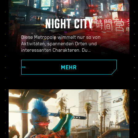
NIGHT CITY
Diese Metropole wimmelt nur so von
Aktivitäten, spannenden Orten und
interessanten Charakteren. Du
entscheidest, wann du wohin gehen
möchtest und wie du dorthin kommst. Von
MEHR
den teuren Wolkenkratzern am Corpo Plaza
bis hin zur weitläufigen Ödnis der Badlands
strotzt Night City nur so vor Geheimnissen.