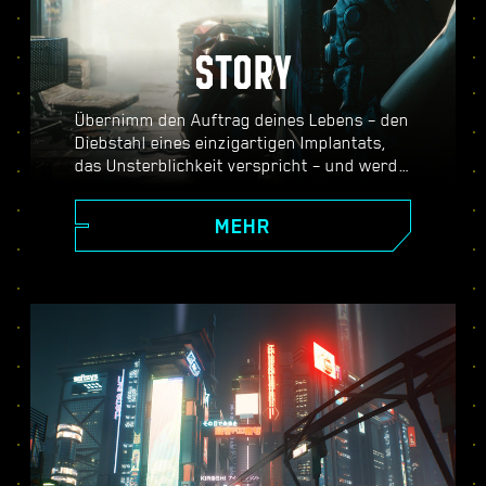
STORY
Übernimm den Auftrag deines Lebens – den
Diebstahl eines einzigartigen Implantats,
das Unsterblichkeit verspricht – und werde
zur Legende in der riesigen offenen Welt
von Night City, in der deine Entscheidungen
MEHR
die Geschichte und die Charaktere um dich
herum beeinflussen. Dich erwartet eine
Vielzahl an Missionen, von deinen Anfängen
als aufstrebender Söldner bis hin zu
gefährlichen Herausforderungen für einen
legendären Cyberpunk – und das alles,
während du die Geheimnisse eines
unbezahlbaren Implantats erkundest, das
jeder in die Hände bekommen will.