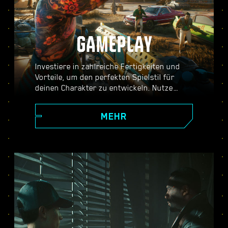
GAMEPLAY
Investiere in zahlreiche Fertigkeiten und
Vorteile, um den perfekten Spielstil für
deinen Charakter zu entwickeln. Nutze
verstärkbare Waffen, Hacking-Skills und
körperoptimierende Implantate, um zum
MEHR
besten Söldner der Stadt zu werden.
Stürme mit gezückten Waffen in den Kampf,
erledige Gegner aus der Ferne oder
schleiche dich unbemerkt durch gut
bewachte Orte.