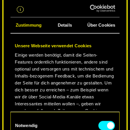
STADT DER LEGENDEN
Zustimmung
Details
Über Cookies
Unsere Webseite verwendet Cookies
Einige werden benötigt, damit die Seiten-
Features ordentlich funktionieren, andere sind
optional und versorgen uns mit technischem und
Inhalts-bezogenem Feedback, um die Bedienung
der Seite für dich angenehmer zu gestalten. Um
dich besser zu erreichen – zum Beispiel wenn
wir dir über Social-Media-Kanäle etwas
NEVER FADE AWAY
Interessantes mitteilen wollen –, geben wir
gegebenenfalls auch Teile unserer Cookies an
unsere Partner weiter. Jeder dieser optionalen
Einwilligungsauswahl
Cookies erfordert allerdings deine Zustimmung.
Notwendig