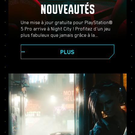
NOUVEAUTÉS
Une mise à jour gratuite pour PlayStation®
5 Pro arrive à Night City ! Profitez d'un jeu
plus fabuleux que jamais grâce à la
PlayStation Spectral Super Resolution
(PSSR), des fonctionnalités avancées de
PLUS
ray-tracing, d'un plus grand nombre
d'images par seconde, et plus encore.
Choisissez entre trois modes graphiques :
Performances, Ray-tracing et Ray-tracing
Pro, et bénéficiez de meilleurs graphismes,
de scènes d'action plus fluides, et de tout
ce que Cyberpunk 2077 sur PS5® Pro a à
offrir.