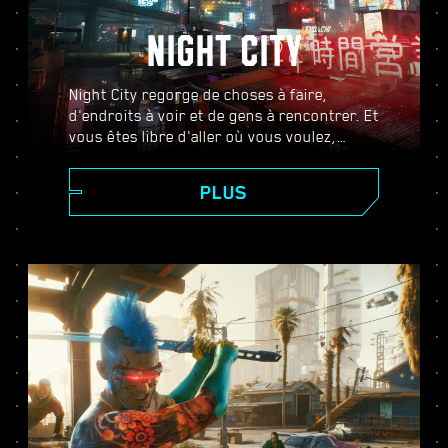
NIGHT CITY
Night City regorge de choses à faire,
d'endroits à voir et de gens à rencontrer. Et
vous êtes libre d'aller où vous voulez,
quand vous voulez, comme vous voulez.
Des quartiers chics de Corpo Plaza aux
PLUS
vastes étendues sauvages des Badlands,
Night City foisonne de secrets qui ne
demandent qu'à être découverts.