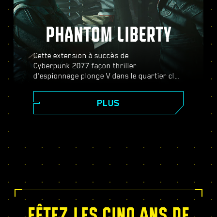
PHANTOM LIBERTY
Cette extension à succès de
Cyberpunk 2077 façon thriller
d'espionnage plonge V dans le quartier clos
de Dogtown et dans l’univers des espions.
Devenez agent secret et découvrez une
PLUS
histoire haletante pleine de
rebondissements où vos décisions
changeront votre destin. Augmentez votre
puissance avec l'arbre de compétence de la
Relic, effectuez des missions dans un
monde ouvert dynamique, remplissez des
contrats électrisants et bien plus encore !
FÊTEZ LES CINQ ANS DE