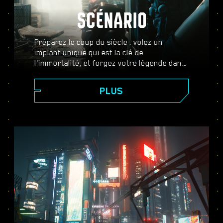
SCÉNARIO
Préparez le coup du siècle : volez un
implant unique qui est la clé de
l'immortalité, et forgez votre légende dans
le vaste mode ouvert qu'est Night City. Ici,
les choix que vous faites changeront le
PLUS
cours de l'histoire et les relations avec les
personnages qui vous entourent.
Complétez des missions diverses et variées
pour vous faire un nom, et passez de
simple mercenaire à cyberpunk de légende.
Au fil de l'aventure, vous lèverez également
le voile sur le mystère qui plane autour de
ce fameux implant que tout le monde vous
envie.