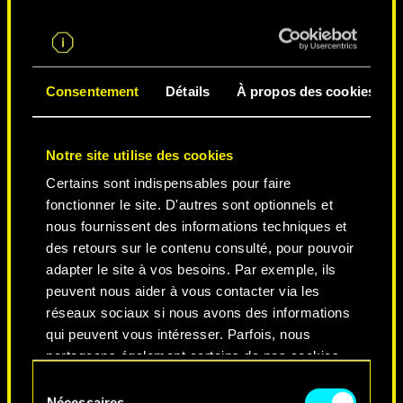
LA VILLE DES LÉGENDES
Consentement
Détails
À propos des cookies
Notre site utilise des cookies
Certains sont indispensables pour faire
fonctionner le site. D'autres sont optionnels et
nous fournissent des informations techniques et
des retours sur le contenu consulté, pour pouvoir
NEVER FADE AWAY
adapter le site à vos besoins. Par exemple, ils
peuvent nous aider à vous contacter via les
réseaux sociaux si nous avons des informations
qui peuvent vous intéresser. Parfois, nous
partageons également certains de nos cookies
avec nos partenaires. Cependant, ces cookies
Sélection
optionnels ne seront appliqués qu'avec votre
Nécessaires