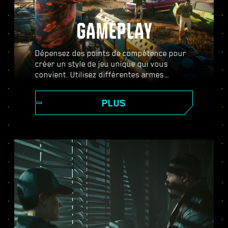
GAMEPLAY
Dépensez des points de compétence pour
créer un style de jeu unique qui vous
convient. Utilisez différentes armes
améliorables, des compétences de piratage
et des implants d'amélioration corporelle
PLUS
pour devenir le meilleur mercenaire de la
ville. Prenez part à des fusillades intenses,
assassinez vos cibles à distance ou
faufilez-vous dans des zones hautement
gardées.