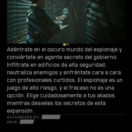
Adéntrate en el oscuro mundo del espionaje y
Vigila tus espaldas en Dogtown, una urbe en
Sube el listón con
conviértete en
ruinas dentro de otra urbe controlada por
un nuevo árbol de habilidades
agente secreto del gobierno
y conforma un
.
Infíltrate en edificios de alta seguridad,
una milicia de gatillo fácil
estilo de juego único. Usa todas las nuevas
. Sus derruidas
neutraliza enemigos y enfréntate cara a cara
estructuras están repletas de secretos y
armas y piezas de ciberware a tu disposición
con profesionales curtidos. El espionaje es un
oportunidades para aquellos que estén
para sobrevivir en un mundo fracturado de
juego de alto riesgo, y el fracaso no es una
dispuestos a todo. Dentro de sus muros,
estafadores desesperados, astutos
opción. Elige cuidadosamente a tus aliados
descubrirás encargos y misiones de alta
netrunners y mercenarios sin escrúpulos
mientras desvelas los secretos de esta
intensidad con más cosas en juego que nunca.
dispuestos a todo por el dinero y el poder.
expansión.
AUTHORIZED BY:
DATE: