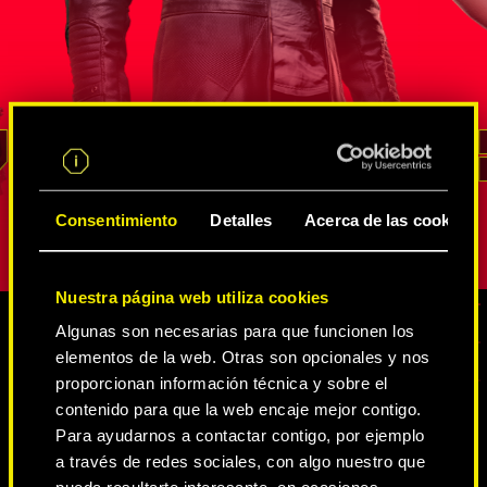
s
agente de la FIA que ha demostrado su
neurodanza
altura en
valía en un sinfín de misiones de
de Intelige
de
inteligencia encubiertas. Él sabe mejor
Estados Un
rso de
que nadie cómo sacar provecho de
cambiaform
un recurso
las innumerables redes de
vena irasc
ara
espías y netrunners
, cómo extraer
no ha logr
REED
información y cómo acceder a los lugares
represente
pción.
con mayor vigilancia. Su lealtad y su
personalida
Consentimiento
Detalles
Acerca de las cookies
sentido del deber son inquebrantables.
Nuestra página web utiliza cookies
Algunas son necesarias para que funcionen los
elementos de la web. Otras son opcionales y nos
CONTENIDO MULTIMEDIA
proporcionan información técnica y sobre el
contenido para que la web encaje mejor contigo.
Para ayudarnos a contactar contigo, por ejemplo
a través de redes sociales, con algo nuestro que
CYBERPUNK 2077