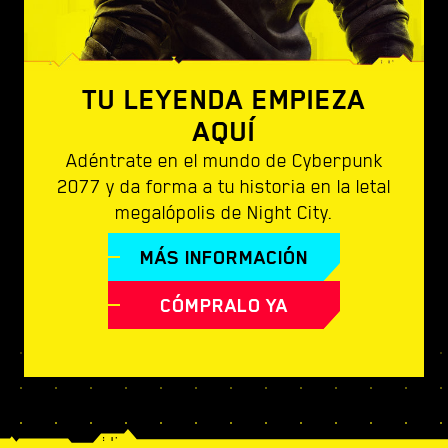
TU LEYENDA EMPIEZA
AQUÍ
Adéntrate en el mundo de Cyberpunk
2077 y da forma a tu historia en la letal
megalópolis de Night City.
MÁS INFORMACIÓN
CÓMPRALO YA