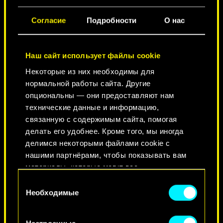
ГОРОД ЛЕГЕНД
Согласие
Подробности
О нас
Наш сайт использует файлы cookie
Некоторые из них необходимы для
нормальной работы сайта. Другие
опциональны — они предоставляют нам
технические данные и информацию,
связанную с содержимым сайта, помогая
делать его удобнее. Кроме того, мы иногда
КРАСОТА НЕ УМИРАЕТ
делимся некоторыми файлами cookie с
нашими партнёрами, чтобы показывать вам
материалы, которые могут вас
заинтересовать, — например, в социальных
Выбор
сетях. Однако все опциональные файлы
Необходимые
согласия
cookie требуют вашего разрешения.