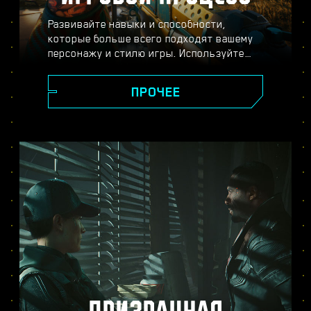
Развивайте навыки и способности,
которые больше всего подходят вашему
персонажу и стилю игры. Используйте
разнообразное оружие и модификации,
пускайте в ход хакерские способности и
ПРОЧЕЕ
улучшайте своё тело с помощью
имплантов — всё ради того, чтобы стать
легендой Найт-Сити. Вступайте в
перестрелки, расправляйтесь с
противниками издалека или
прокрадывайтесь мимо охраны, чтобы
достичь своей цели.