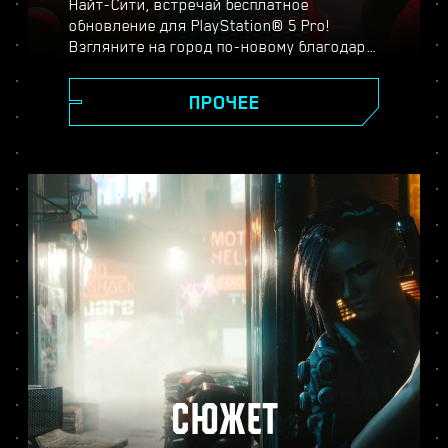
Найт-Сити, встречай бесплатное
обновление для PlayStation® 5 Pro!
Взгляните на город по-новому благодаря
спектральному суперразрешению
PlayStation (PSSR), новейшим системам
ПРОЧЕЕ
трассировки лучей, повышенной частоте
кадров и другим улучшениям. Выберите
один из трёх режимов:
производительности, трассировки лучей
или трассировки лучей для Pro — и
оцените реалистичность изображения,
плавность игрового процесса и другие
новшества в версии Cyberpunk 2077 для
PS5® Pro.
СЮЖЕТ