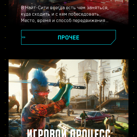
В Найт-Сити всегда есть чем заняться,
куда сходить и с кем побеседовать.
Место, время и способ передвижения
выбираете только вы. От сияющих
небоскрёбов площади Корпораций до
ПРОЧЕЕ
пустынных окрестностей города, повсюду
вас ждут новые тайны и неожиданные
встречи.
ИГРОВОЙ ПРОЦЕСС