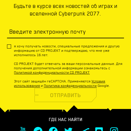
Будьте в курсе всех новостей об играх и
вселенной Cyberpunk 2077.
Введите электронную почту
я хочу получать новости, специальные предложения и другую
информацию от CD PROJEKT и подтверждаю, что мне уже
исполнилось 16 лет.
CD PROJEKT будет отвечать за ваши персональные данные. Для
получения дополнительной информации ознакомьтесь с
Политикой конфиденциальности CD PROJEKT
Этот сайт защищён reCAPTCHA. Применяются
Условия
использования
и
Политика конфиденциальности
Google.
ОТПРАВИТЬ
ГДЕ НАС НАЙТИ