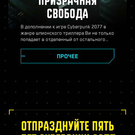
ПРИЗРАЧНАЯ
СВОБОДА
В дополнении к игре Cyberpunk 2077 в
жанре шпионского триллера Ви не только
попадает в отделенный от остального
Найт-Сити район Пёсий город, но и
погружается в опасный мир
ПРОЧЕЕ
профессионального шпионажа. Станьте
секретным агентом и распутайте плотный
клубок интриг, обмана и двойной игры.
Вас ждут судьбоносные решения,
совершенно новое дерево навыков
биочипа, динамические задания в
открытом мире, новые опасные заказы и
много другое.
ОТПРАЗДНУЙТЕ ПЯТЬ