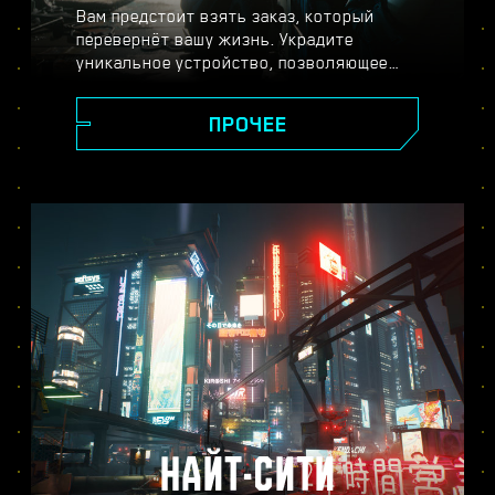
Вам предстоит взять заказ, который
перевернёт вашу жизнь. Украдите
уникальное устройство, позволяющее
обрести бессмертие, и станьте легендой,
исследуя огромный открытый мир, где
ПРОЧЕЕ
ваши поступки влияют на ход сюжета и
всё, что вас окружает. Выполняйте
задания от самых разных жителей Найт-
Сити, чтобы превратиться из уличного
киберпанка в наёмника высшей лиги и
раскрыть тайну бесценного устройства,
за которым идёт настоящая охота.
НАЙТ-СИТИ