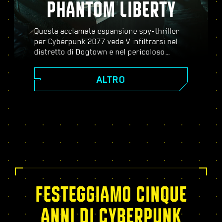
PHANTOM LIBERTY
Questa acclamata espansione spy-thriller
per Cyberpunk 2077 vede V infiltrarsi nel
distretto di Dogtown e nel pericoloso
mondo dello spionaggio. Diventa un agente
segreto e scopri una storia pulsante piena
ALTRO
di colpi di scena, evoluzioni inaspettate e
decisioni critiche; potenziati con l'albero
dei talenti del Relic, affronta missioni
dinamiche a mondo aperto, nuovi ed
emozionanti incarichi e molto altro!
FESTEGGIAMO CINQUE
ANNI DI CYBERPUNK