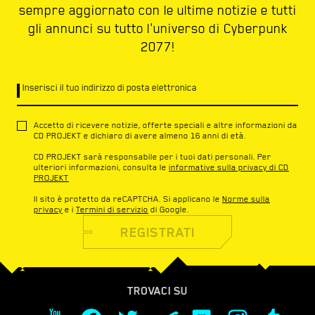
sempre aggiornato con le ultime notizie e tutti
gli annunci su tutto l'universo di Cyberpunk
2077!
Inserisci il tuo indirizzo di posta elettronica
Accetto di ricevere notizie, offerte speciali e altre informazioni da
CD PROJEKT e dichiaro di avere almeno 16 anni di età.
CD PROJEKT sarà responsabile per i tuoi dati personali. Per
ulteriori informazioni, consulta le
informative sulla privacy di CD
PROJEKT
Il sito è protetto da reCAPTCHA. Si applicano le
Norme sulla
privacy
e i
Termini di servizio
di Google.
REGISTRATI
TROVACI SU