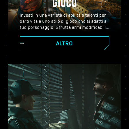
GIOCO
Investi in una varietà di abilità e talenti per
dare vita a uno stile di gioco che si adatti al
tuo personaggio. Sfrutta armi modificabili,
abilità di hacking e impianti potenzianti per
diventare il miglior mercenario della città.
ALTRO
Affronta combattimenti ad armi spianate,
abbatti i nemici dalla distanza o infiltrati
non visto attraverso ambienti guardati a
vista.