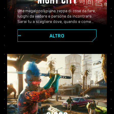
NIGHT CITY
Una megalopoli piena zeppa di cose da fare,
luoghi da vedere e persone da incontrare.
Sarai tu a scegliere dove, quando e come
andare. Dagli scintillanti grattacieli di Corpo
Plaza agli spazi aperti delle Badlands, Night
ALTRO
City è costellata di segreti da scoprire.