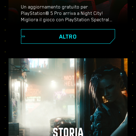
Un aggiornamento gratuito per
PlayStation® 5 Pro arriva a Night City!
Migliora il gioco con PlayStation Spectral
Super Resolution (PSSR), ray tracing
avanzato, frequenze di fotogrammi più
ALTRO
elevate e tanto altro ancora. Scegli tra tre
modalità grafiche: Prestazioni, Ray tracing
e Ray tracing pro. Scopri una grafica
perfezionata, un'azione più fluida e tutto il
meglio che Cyberpunk 2077 può offrirti su
PS5® Pro.
STORIA