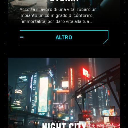
Accetta il lavoro di una vita: rubare un
impianto unico in grado di conferire
l’immortalità, per dare vita alla tua
leggenda nel vasto mondo aperto di Night
City, un luogo in cui le decisioni che prendi
ALTRO
influenzano la storia e le persone attorno a
te. Accetta una serie di incarichi per
crescere da ambizioso mercenario a
cyberpunk leggendario mentre scopri i
misteri legati al prezioso impianto che tutti
stanno disperatamente cercando di
ottenere.