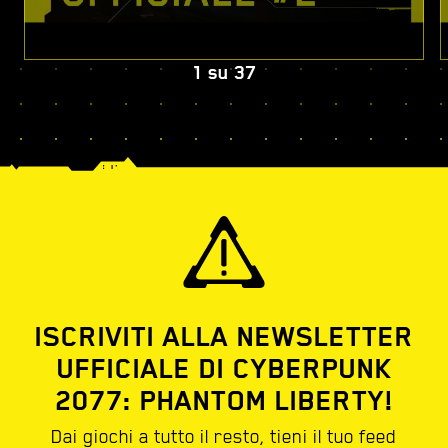
1
su
37
ISCRIVITI ALLA NEWSLETTER
UFFICIALE DI CYBERPUNK
2077: PHANTOM LIBERTY!
Dai giochi a tutto il resto, tieni il tuo feed