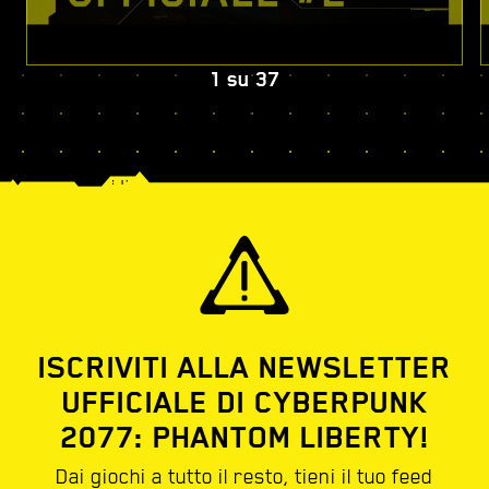
1
su
37
ISCRIVITI ALLA NEWSLETTER
UFFICIALE DI CYBERPUNK
2077: PHANTOM LIBERTY!
Dai giochi a tutto il resto, tieni il tuo feed