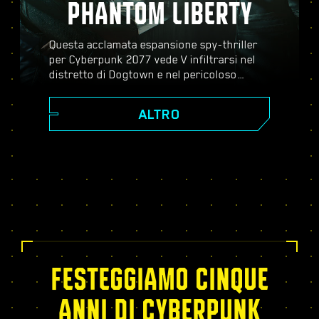
PHANTOM LIBERTY
Questa acclamata espansione spy-thriller
per Cyberpunk 2077 vede V infiltrarsi nel
distretto di Dogtown e nel pericoloso
mondo dello spionaggio. Diventa un agente
segreto e scopri una storia pulsante piena
ALTRO
di colpi di scena, evoluzioni inaspettate e
decisioni critiche; potenziati con l'albero
dei talenti del Relic, affronta missioni
dinamiche a mondo aperto, nuovi ed
emozionanti incarichi e molto altro!
FESTEGGIAMO CINQUE
ANNI DI CYBERPUNK