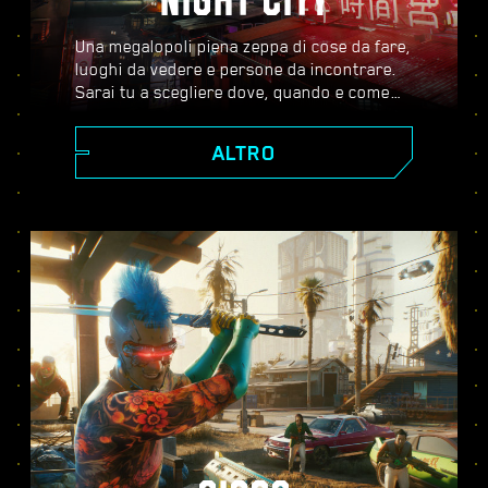
NIGHT CITY
Una megalopoli piena zeppa di cose da fare,
luoghi da vedere e persone da incontrare.
Sarai tu a scegliere dove, quando e come
andare. Dagli scintillanti grattacieli di Corpo
Plaza agli spazi aperti delle Badlands, Night
ALTRO
City è costellata di segreti da scoprire.