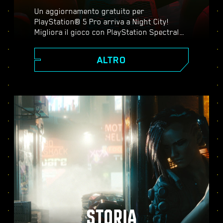
Un aggiornamento gratuito per
PlayStation® 5 Pro arriva a Night City!
Migliora il gioco con PlayStation Spectral
Super Resolution (PSSR), ray tracing
avanzato, frequenze di fotogrammi più
ALTRO
elevate e tanto altro ancora. Scegli tra tre
modalità grafiche: Prestazioni, Ray tracing
e Ray tracing pro. Scopri una grafica
perfezionata, un'azione più fluida e tutto il
meglio che Cyberpunk 2077 può offrirti su
PS5® Pro.
STORIA