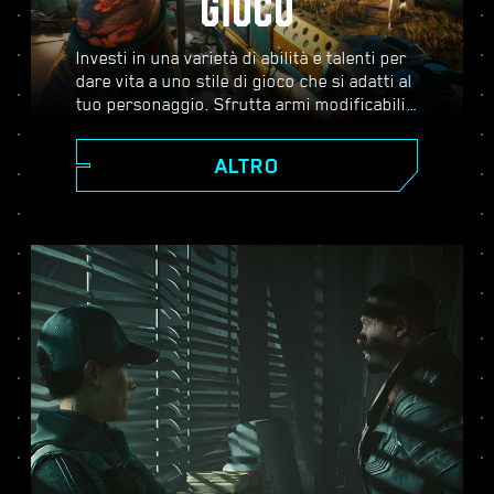
GIOCO
Investi in una varietà di abilità e talenti per
dare vita a uno stile di gioco che si adatti al
tuo personaggio. Sfrutta armi modificabili,
abilità di hacking e impianti potenzianti per
diventare il miglior mercenario della città.
ALTRO
Affronta combattimenti ad armi spianate,
abbatti i nemici dalla distanza o infiltrati
non visto attraverso ambienti guardati a
vista.