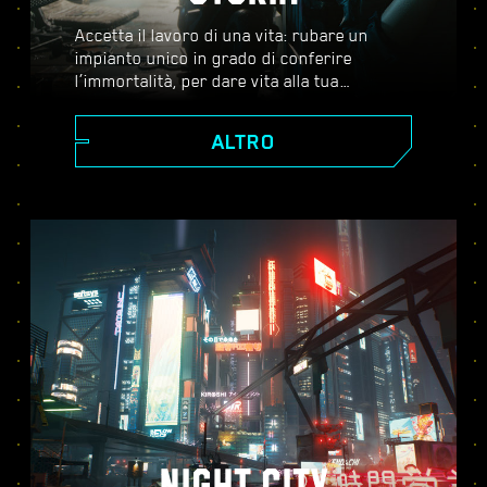
Accetta il lavoro di una vita: rubare un
impianto unico in grado di conferire
l’immortalità, per dare vita alla tua
leggenda nel vasto mondo aperto di Night
City, un luogo in cui le decisioni che prendi
ALTRO
influenzano la storia e le persone attorno a
te. Accetta una serie di incarichi per
crescere da ambizioso mercenario a
cyberpunk leggendario mentre scopri i
misteri legati al prezioso impianto che tutti
stanno disperatamente cercando di
ottenere.