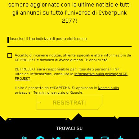
sempre aggiornato con le ultime notizie e tutti
gli annunci su tutto l'universo di Cyberpunk
2077!
Inserisci il tuo indirizzo di posta elettronica
Accetto di ricevere notizie, offerte speciali e altre informazioni da
CD PROJEKT e dichiaro di avere almeno 16 anni di età.
CD PROJEKT sarà responsabile per i tuoi dati personali. Per
ulteriori informazioni, consulta le
informative sulla privacy di CD
PROJEKT
Il sito è protetto da reCAPTCHA. Si applicano le
Norme sulla
privacy
e i
Termini di servizio
di Google.
REGISTRATI
TROVACI SU