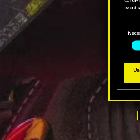
eventua
Tutti i
Selezione
prefere
Nece
del
consenso
Usa