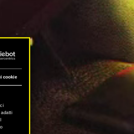
i cookie
ci
 adatti
l
mo