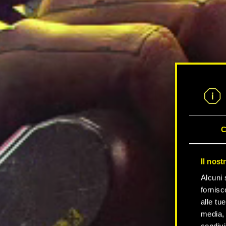
C
Il nost
Alcuni 
fornisc
alle tu
media, 
condivi