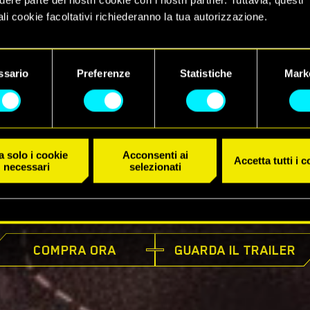
li cookie facoltativi richiederanno la tua autorizzazione.
 dettagli su come utilizziamo i cookie e su come impostare le tue
nze sono disponibili nel menu "Impostazioni" qui sotto.
ssario
Preferenze
Statistiche
Mark
 solo i cookie
Acconsenti ai
Accetta tutti i 
necessari
selezionati
DISPONIBILE ORA
COMPRA ORA
GUARDA IL TRAILER