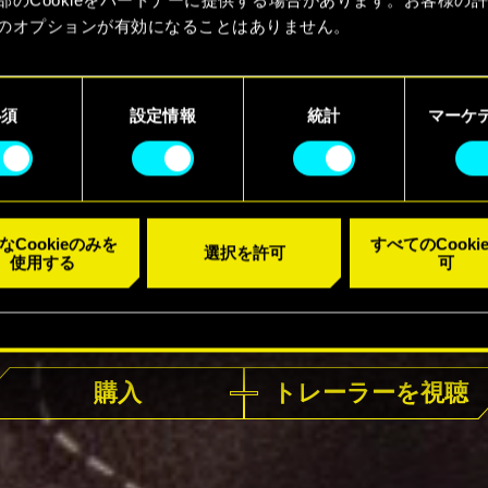
のオプションが有効になることはありません。
kieの使用およびパフォーマンスの変更点に関する詳細は、下記の
ーでご確認ください。
必須
設定情報
統計
マーケ
なCookieのみを
すべてのCooki
選択を許可
使用する
可
好評発売中
購入
トレーラーを視聴