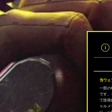
当ウェ
一部の
です。
て技術
ャルメ
に、一