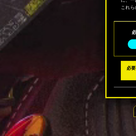
これら
Coo
同
メニュ
意
の
選
択
必要