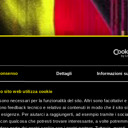
onsenso
Dettagli
Informazioni su
ZA DI
ro sito web utilizza cookie
sono necessari per la funzionalità del sito. Altri sono facoltativi e 
 2077
ono feedback tecnico e relativo ai contenuti in modo che il sito si
e esigenze. Per aiutarci a raggiungerti, ad esempio tramite i socia
con qualcosa che potresti trovare interessante, a volte potrem
dere parte dei nostri cookie con i nostri partner. Tuttavia, questi