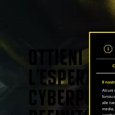
OTTIENI
C
L'ESPERIEN
Il nost
Alcuni 
CYBERPUNK
fornisc
alle tu
media, 
condivi