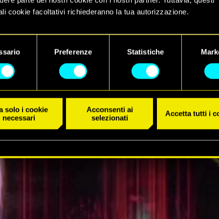
li cookie facoltativi richiederanno la tua autorizzazione.
 dettagli su come utilizziamo i cookie e su come impostare le tue
IL TRAILER
nze sono disponibili nel menu "Impostazioni" qui sotto.
ssario
Preferenze
Statistiche
Mark
 solo i cookie
Acconsenti ai
Accetta tutti i 
necessari
selezionati