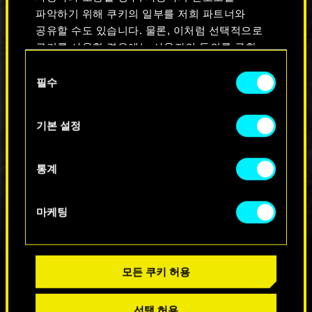
사이버펑크: 엣지러너를 향한 여러분의 사랑을
파악하기 위해 쿠키의 일부를 저희 파트너와
가장 창의적인 방식으로 표현해 주셔서
공유할 수도 있습니다. 물론, 이처럼 선택적으로
감사합니다. 더 많은 작품은 갤러리에서
쿠키를 사용할 경우에는 사용자의 동의를 구할
확인하시고, 물론 여러분의 창작물도 꼭 공유해
것입니다.
주세요:
http://cdpred.ly/AAY
.
동
필수
의
다음 에피소드에서 만나요!
쿠키 사용에 관한 세부 사항이나 관련 설정은
선
아래의 "Settings" 메뉴에서 확인할 수 있습니다.
택
기본 설정
통계
마케팅
모든 쿠키 허용
더 많은 정보
선택 허용