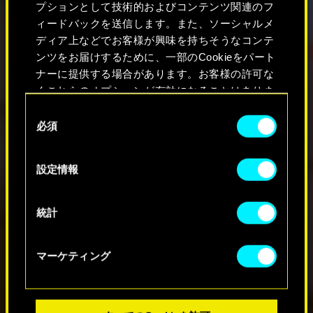
プションとして技術的およびコンテンツ関連のフ
ィードバックを送信します。また、ソーシャルメ
ディア上などでお客様が興味を持ちそうなコンテ
ンツをお届けするために、一部のCookieをパート
ナーに提供する場合があります。お客様の許可な
くこれらのオプションが有効になることはありま
せん。
同
必須
意
Cookieの使用およびパフォーマンスの変更点に関
の
する詳細は、下記の「設定」メニューでご確認く
選
設定情報
ださい。
択
統計
マーケティング