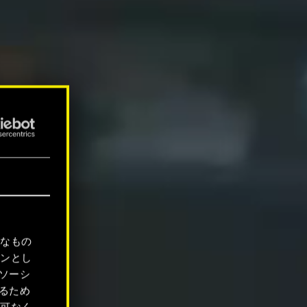
要なもの
ョンとし
ソーシ
るため
許可なく