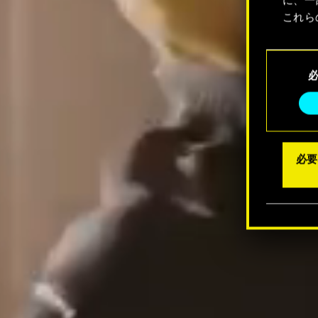
これら
Coo
同
メニュ
意
の
選
択
必要