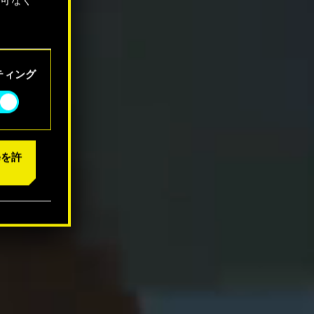
「設定」
ティング
eを許