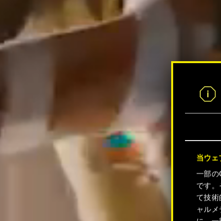
当ウェ
一部の
です。
て技術
ャルメ
に、一