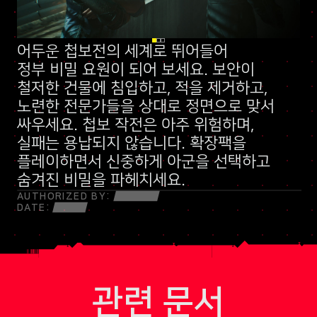
어두운 첩보전의 세계로 뛰어들어
신규 스킬 트리
정부 비밀 요원
말보다 총알이 먼저 나가는 민병대
이 되어 보세요. 보안이
철저한 건물에 침입하고, 적을 제거하고,
노련한 전문가들을 상대로 정면으로 맞서
싸우세요. 첩보 작전은 아주 위험하며,
실패는 용납되지 않습니다. 확장팩을
플레이하면서 신중하게 아군을 선택하고
숨겨진 비밀을 파헤치세요.
AUTHORIZED BY:
DATE:
관련 문서