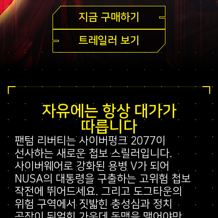
지금 구매하기
트레일러 보기
자유에는 항상 대가가
따릅니다
팬텀 리버티는 사이버펑크 2077이
선사하는 새로운 첩보 스릴러입니다.
사이버웨어로 강화된 용병 V가 되어
NUSA의 대통령을 구출하는 고위험 첩보
작전에 뛰어드세요. 그리고 도그타운의
위험 구역에서 짓밟힌 충성심과 정치
공작이 뒤얽힌 가운데 동맹을 맺어야만