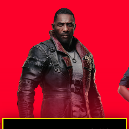
스 대통령
솔로몬 리
방대한 규모의 스파이 및 넷러너망
도그타운조