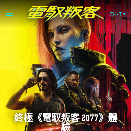
ZH-T
終極《電馭叛客 2077》體
驗