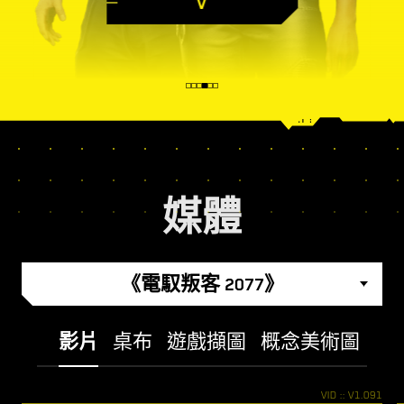
V
媒體
《電馭叛客 2077》
影片
桌布
遊戲擷圖
概念美術圖