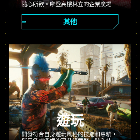
隨心所欲。摩登高樓林立的企業廣場、
廣漠的郊區惡地都藏有各式各樣不可思
議的祕密。
其他
遊玩
開發符合自身遊玩風格的技能和專精，