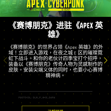
《赛博朋克》进驻《APEX 英
雄》
《赛博朋克》的世界占领《Apex 英雄》的外
域！立即进入游戏，在夜之城 E 区的璀璨霓
虹下战斗。和你的老伙计四季宝打个招呼，
装备以《赛博朋克》传奇人物为灵感制作的
皮肤。安装尖端义体的同时，也要小心赛博
精神病。