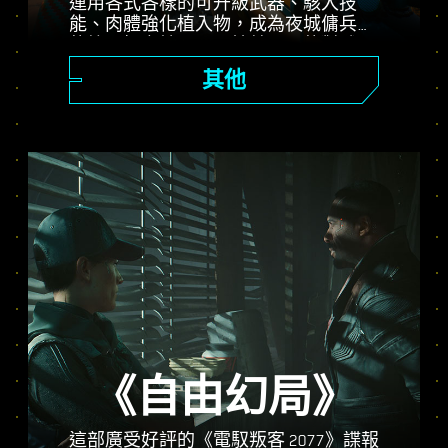
運用各式各樣的可升級武器、駭入技
能、肉體強化植入物，成為夜城傭兵界
的第一把交椅。展開槍林彈雨的對戰，
遠距壓制敵方，或潛行深入戒備森嚴的
其他
地點。
《自由幻局》
這部廣受好評的《電馭叛客 2077》諜報