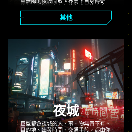
望無際的夜城開放世界寫下自身傳奇，
讓每一次抉擇左右劇情與世界的走向。
接下五花八門的工作，從前途可期的傭
其他
兵進階為傳奇電馭叛客，同時揭開引起
多方爭奪的無價植入物背後的謎團。
夜城
巨型都會夜城的人、事、物無奇不有。
目的地、出發時間、交通手段，都由你