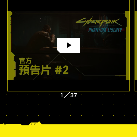
1
／
37