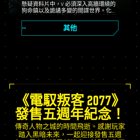
懸疑資料片中，V 必須深入高牆環繞的
狗命鎮以及詭譎多變的間諜世界。化身
祕密特務，置身驚心動魄、高潮迭起的
劇情，衡量左右命運的不同抉擇。發揮
其他
資料片專屬聖物技能樹的潛能，體驗動
態生成的開放世界任務、全新委託和其
他更多內容！
《電馭叛客 2077》
發售五週年紀念！
傳奇人物之城的時間飛逝。感謝玩家
踏入黑暗未來，一起迎接發售五週