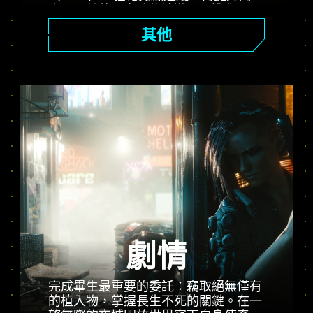
率以及其他更多功能讓遊玩再進化。
「表現」、「光線追蹤」、「光線追蹤
其他
Pro」三大模式登場，讓玩家感受強化
畫質與流暢動態畫面，還有《電馭叛客
2077》以及 PS5® Pro 的潛力。
劇情
完成畢生最重要的委託：竊取絕無僅有
的植入物，掌握長生不死的關鍵。在一