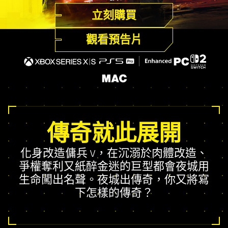
立刻購買
觀看預告片
傳奇就此展開
化身改造傭兵 V，在沉溺於肉體改造、
爭權奪利又紙醉金迷的巨型都會夜城用
生命闖出名聲。夜城出傳奇，你又將寫
下怎樣的傳奇？