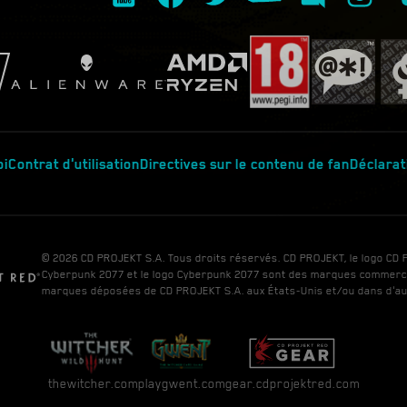
oi
Contrat d'utilisation
Directives sur le contenu de fan
Déclarat
© 2026 CD PROJEKT S.A. Tous droits réservés. CD PROJEKT, le logo CD
Cyberpunk 2077 et le logo Cyberpunk 2077 sont des marques commerc
marques déposées de CD PROJEKT S.A. aux États-Unis et/ou dans d'au
thewitcher.com
playgwent.com
gear.cdprojektred.com