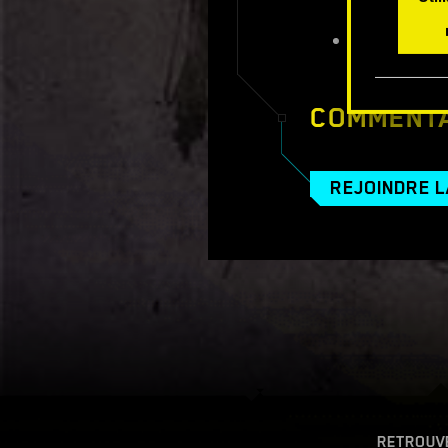
Multithread
Autres corr
COMMENTA
REJOINDRE L
RETROUV