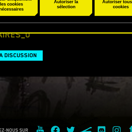
Autoriser la
Autoriser tous
ing (SMT) vers cet onglet.
les cookies
sélection
cookies
nécessaires
ections de stabilité et visuelles.
IRES_0
A DISCUSSION
EZ-NOUS SUR