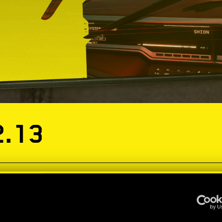
2.13
our Cyberpunk 2077 et Phantom Liberty est en cour