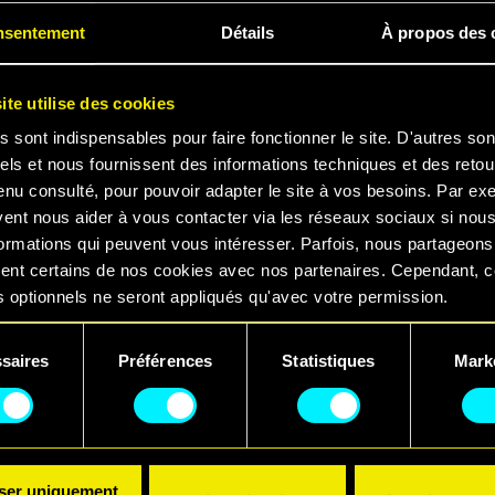
 inclut la prise en charge d'AMD FidelityFX Super Res
nsentement
Détails
À propos des 
n. Veuillez noter que cette mise à jour est réservée 
ite utilise des cookies
t que malgré la différence de version entre PC et con
s sont indispensables pour faire fonctionner le site. D'autres son
isée fonctionnera toujours correctement.
els et nous fournissent des informations techniques et des retou
enu consulté, pour pouvoir adapter le site à vos besoins. Par ex
tails, consultez la liste des changements ci-dessous.
vent nous aider à vous contacter via les réseaux sociaux si nou
ormations qui peuvent vous intéresser. Parfois, nous partageons
ent certains de nos cookies avec nos partenaires. Cependant, 
a prise en charge d'AMD FidelityFX Super Resolution 
 optionnels ne seront appliqués qu'avec votre permission.
 Plus d'informations sont disponibles dans cet articl
uvez consulter tous les détails sur notre utilisation des cookies
saires
Préférences
Statistiques
Mark
pport pour Intel Xe Super Sampling 1.3.
er vos préférences dans le menu "Paramètres" ci-dessous.
ent
ormais possible d'activer simultanément la reconstr
A et DLSS.
nouvel onglet « Utilitaires » dans les paramètres et
s HDD Mode, Hybrid CPU Utilization et AMD Simultan
iser uniquement