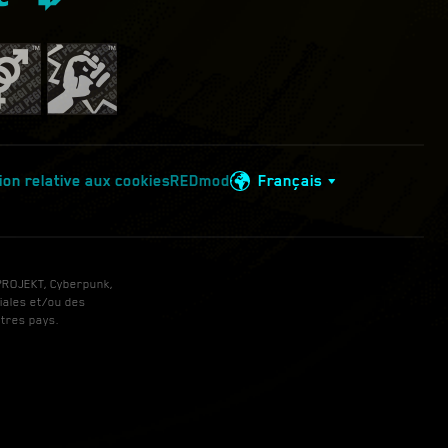
ion relative aux cookies
REDmod
Français
 PROJEKT, Cyberpunk,
iales et/ou des
tres pays.