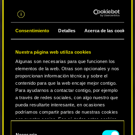
Se han añadido nuevos remates con armas
cuerpo a cuerpo.
Ahora se puede encontrar una katana
térmica en el juego.
Se han añadido nuevos mods de armas y se
Consentimiento
Detalles
Acerca de las cookies
han rediseñado algunos existentes. Una vez
los instaléis en un arma, los mods no se
pueden reemplazar.
Nuestra página web utiliza cookies
Todos los mods de armas obsoletos se
eliminarán del juego. En su lugar,
Algunas son necesarias para que funcionen los
encontraréis nuevos mods de armas
elementos de la web. Otras son opcionales y nos
aleatorios en la mochila. La calidad de los
proporcionan información técnica y sobre el
mods añadidos de esta forma, depende de
contenido para que la web encaje mejor contigo.
vuestro nivel.
Para ayudarnos a contactar contigo, por ejemplo
Se ha eliminado el espacio para el
a través de redes sociales, con algo nuestro que
silenciador en los revólveres.
pueda resultarte interesante, en ocasiones
Se ha eliminado el espacio para la mira en
podríamos compartir partes de nuestras cookies
las ametralladoras ligeras.
con nuestro socios. Eso sí, todas estas cookies
Se ha implementado una nueva manera de
crear mods de armas. Para crear un mod de
opcionales requieren tu autorización.
Selección
arma, se deben tener al menos 2 mods de
Necesario