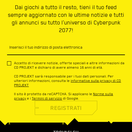
Dai giochi a tutto il resto, tieni il tuo feed
sempre aggiornato con le ultime notizie e tutti
gli annunci su tutto l'universo di Cyberpunk
2077!
Inserisci il tuo indirizzo di posta elettronica
Accetto di ricevere notizie, offerte speciali e altre informazioni da
CD PROJEKT e dichiaro di avere almeno 16 anni di età.
CD PROJEKT sarà responsabile per i tuoi dati personali. Per
ulteriori informazioni, consulta le
informative sulla privacy di CD
PROJEKT
Il sito è protetto da reCAPTCHA. Si applicano le
Norme sulla
privacy
e i
Termini di servizio
di Google.
REGISTRATI