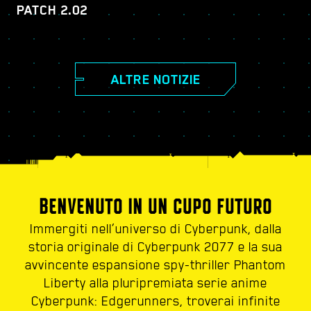
PATCH 2.02
ALTRE NOTIZIE
BENVENUTO IN UN CUPO FUTURO
Immergiti nell’universo di Cyberpunk, dalla
storia originale di Cyberpunk 2077 e la sua
avvincente espansione spy-thriller Phantom
Liberty alla pluripremiata serie anime
Cyberpunk: Edgerunners, troverai infinite