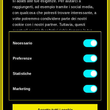
si adatti alle tue esigenze. Per aiutarci a
raggiungerti, ad esempio tramite i social media,
con qualcosa che potresti trovare interessante, a
volte potremmo condividere parte dei nostri
cookie con i nostri partner. Tuttavia, questi
eventuali cookie facoltativi richiederanno la tua
autorizzazione.
Selezione
Necessario
del
SCOPRI DI PIÙ
Tutti i dettagli su come utilizziamo i cookie e su
consenso
come impostare le tue preferenze sono
Preferenze
disponibili nel menu "Impostazioni" qui sotto.
Statistiche
Marketing
Accetta tutti i cookie