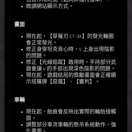
包含作用時間（如同非獨特版本）。
微調網站顯示方式。
畫面
現在起，【草薙刃 CT-3X】的發光輪圈
會正常發光。
修正身穿坦克背心時，V 上身出現陰影
的問題。
修正【光線追蹤】啟用時，手持部分武
器會讓 V 的手部出現深色陰影的問題。
現在起，遊戲結局的獎勵畫面會正確顯
示塔羅牌【惡魔】、【審判】。
車輛
現在起，胎痕會反映出實際的輪胎接觸
面。
調整部分車流車輛的懸吊系統動作，強
化畫面。