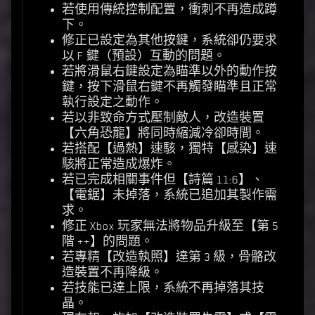
若使用傳統控制配置，衝刺不再造成蹲
下。
修正已設定為其他按鍵，系統卻仍要求
以 F 鍵（預設）互動的問題。
若將滑鼠右鍵設定為瞄準以外的動作按
鍵，按下滑鼠右鍵不再觸發瞄準且正常
執行設定之動作。
若以非致命方式壓制敵人，改造裝置
【六角恐龍】將同時縮減冷卻時間。
若搭配【過熱】速駭，獨特【感染】速
駭將正常造成爆炸。
若已完成相關事件但【詩篇 11:6】、
【電鋸】未掉落，系統已追加其製作需
求。
修正 Xbox 玩家無法將物品升級至【第 5
階 ++】的問題。
若專精【改造執照】達第 3 級，骨骼改
造裝置不再降級。
若技能已達上限，系統不再掉落其技
晶。