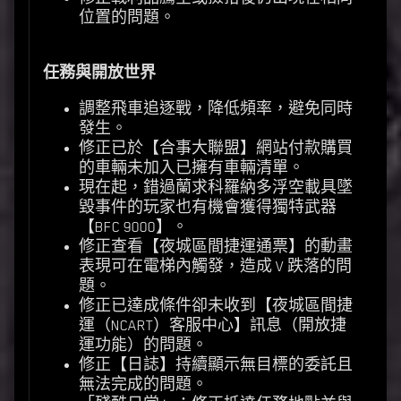
位置的問題。
任務與開放世界
調整飛車追逐戰，降低頻率，避免同時
發生。
修正已於【合事大聯盟】網站付款購買
的車輛未加入已擁有車輛清單。
現在起，錯過蘭求科羅納多浮空載具墜
毀事件的玩家也有機會獲得獨特武器
【BFC 9000】。
修正查看【夜城區間捷運通票】的動畫
表現可在電梯內觸發，造成 V 跌落的問
題。
修正已達成條件卻未收到【夜城區間捷
運（NCART）客服中心】訊息（開放捷
運功能）的問題。
修正【日誌】持續顯示無目標的委託且
無法完成的問題。