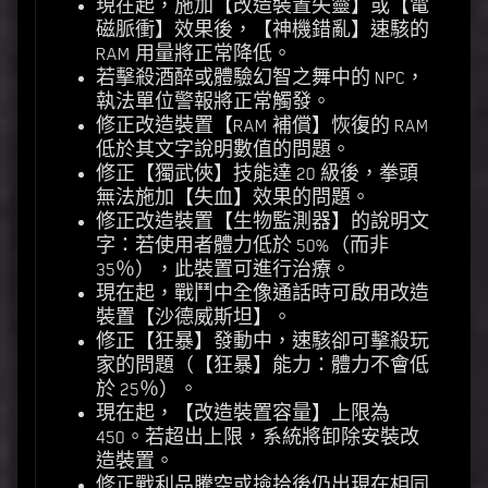
現在起，施加【改造裝置失靈】或【電
磁脈衝】效果後，【神機錯亂】速駭的
RAM 用量將正常降低。
若擊殺酒醉或體驗幻智之舞中的 NPC，
執法單位警報將正常觸發。
修正改造裝置【RAM 補償】恢復的 RAM
低於其文字說明數值的問題。
修正【獨武俠】技能達 20 級後，拳頭
無法施加【失血】效果的問題。
修正改造裝置【生物監測器】的說明文
字：若使用者體力低於 50%（而非
35％），此裝置可進行治療。
現在起，戰鬥中全像通話時可啟用改造
裝置【沙德威斯坦】。
修正【狂暴】發動中，速駭卻可擊殺玩
家的問題（【狂暴】能力：體力不會低
於 25％）。
現在起，【改造裝置容量】上限為
450。若超出上限，系統將卸除安裝改
造裝置。
修正戰利品騰空或撿拾後仍出現在相同