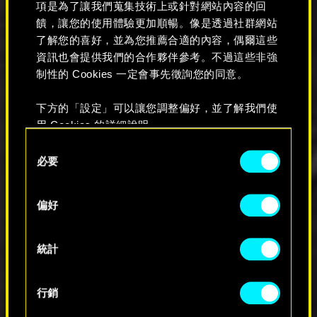
「車馬費」：修正更新檔 2.1 版本中傷
項是為了讓我們蒐集技術上或針對網站內容的回
心酒店的大手未出現、無法互動，導致
饋，讓您的使用體驗更加順暢。像是透過社群網站
玩家無法與其交談的問題。
了解您的喜好，並為您推薦合適的內容，偶爾這些
「獵車」：修正有時【車輛委託】未生
資訊也會提供我們的合作夥伴參考。不過這些非強
成的問題。
制性的 Cookies 一定會事先徵詢您的同意。
「不生不滅」：修正實裝更新檔 2.1
版，玩家呼叫護理師後畫面卻全黑的問
下方的「設定」可以讓您調整偏好，並了解我們使
題。
用 Cookies 的詳細說明。
若達成【高塔】以外的結局，工作團隊
名單播放時已追加李德的留言。
Consent
消除獨特手槍【卡塔胡拉豹犬】可安裝
必要
Selection
配件的可能性。
修正冷卻中的專精【感測協定】可啟用
的問題。
偏好
修正冷卻中的改造裝置【突觸加速器】
可啟用的問題。
統計
現在起，裝有腦機面板是使用改造裝置
【巧思】的必要條件。
修正以速駭【引爆手榴彈】讓敵方爆炸
行銷
的增益與其文字說明不符的問題