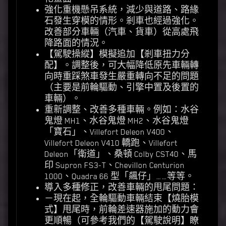
強化重機懸吊系統，減少與道路、路緣
石發生穿模的情形。剎車也經過強化。
改善部分車輛（汽車、貨車）從高處飛
降路面的情況。
【駕駛操縱】模擬追加【剎車扭力分
配】。調整後，可大幅降低原先車輛轉
向時重踩煞車發生嚴重轉向不足的問題
（主要是前輪驅動、引擎中置及後置的
車輛）。
重新調整、改善多種車輛。例如：水谷
鬼燈 MH1、水谷鬼燈 MH2、水谷鬼燈
「寶石」、Villefort Deleon V400、
Villefort Deleon V410 轎跑、Villefort
Deleon「衛道」、桑頓 Colby CST40、馬
印 Supron FS3-T、Chevillon Centurion
1000、Quadra 66 型「飆仔」……等等。
導入多種修正，改善車輛的甩尾問題：
－現在起，全輪驅動車輛結束【燒胎模
式】甩尾時，前輪差速器施加的動力會
更順暢（可參考我們的【駕駛說明】瞭