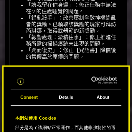
「讓我留在你身邊」：修正任務中無法
在 V 的住處睡覺的問題。
「錯亂殺手」：改善壓制全數神機錯亂
者的獎勵。已領取該獎勵的玩家可拜訪
芮琪娜，取得武器箱的新獎勵。
「報警處理：淤積往事」：修正推進任
務所需的掃描痕跡未出現的問題。
「咒而復史」：修正【咒語書】降價後
的售價高於原價的問題。
《自由幻局》專用
「囚鳥」：修正與李德在廢棄飯店碰面
的目標未出現，造成【日誌】內容無目
Consent
Details
About
標的問題。
「囚鳥」：修正與洋子交談卻無可推進
任務進度的交談選項的問題。
本網站使用 Cookies
「火種」：修正從置物櫃取回武器後，
部分武器變成任務物品的問題。
部分是為了讓網站正常運作，而其他非強制性的選