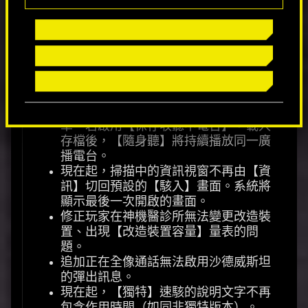
使用者介面
追加【隨身聽】的設定（設定→遊
玩）。若啟用【與車輛廣播同步】，下
車後音樂將繼續播放。若啟用【按鈕循
環選擇電台】，按下【隨身聽】按鈕即
可切換廣播電台，無須開啟【廣播】選
單。若啟用【保存收聽中電台】，載入
存檔後，【隨身聽】將持續播放同一廣
播電台。
現在起，掃描中的資訊視窗不再由【資
訊】切回預設的【駭入】畫面。系統將
顯示最後一次開啟的畫面。
修正玩家在神機醫診所無法變更改造裝
置、出現【改造裝置容量】量表的問
題。
追加正在全像通話無法啟用沙德威斯坦
的彈出訊息。
現在起，【獨特】速駭的說明文字不再