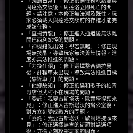
「殘酷日常」：修正抵達任務地點並與
周達洛交談後，周達洛立即死亡的問
題。請注意，本修正無法溯及既往，玩
家必須載入與達洛交談前的存檔才能完
成該任務。
「直搗黃龍」：修正進入通道後無法離
開巴西利蛇怪的問題。
「神機錯亂出沒：視若無睹」：修正現
場無技晶，導致玩家無法蒐集情報，進
度亦無法推進的問題。
「力挽狂瀾」：修正選擇整合德拉曼
後，計程車未出現，導致無法推進目標
【靠近車子】的問題。
「他鄉故知」：修正抵達和歌子的柏青
哥店但武村不在現場的問題。
「委託：我要古斯塔沃．歐爾塔提頭來
見」：修正進入古斯塔沃的辦公室後，
對方立刻變成敵方的問題。
「委託：我要古斯塔沃．歐爾塔提頭來
見」：修正選擇無害的街頑對話選項
後，守衛立刻攻擊玩家的問題。