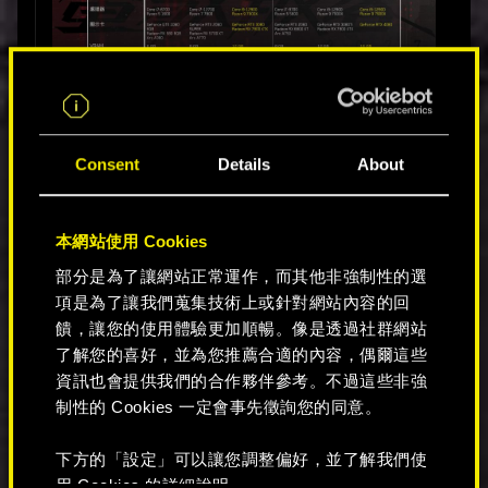
Alt Text:
Consent
Details
About
這是一個關於遊玩《電馭叛客2077》時需要
的 PC 系統需求表格，包括開啟和不開啟光線
追蹤的情況。
本網站使用 Cookies
無光線追蹤需求：
部分是為了讓網站正常運作，而其他非強制性的選
最低配置：遊戲內畫質預設為低。解析度：
項是為了讓我們蒐集技術上或針對網站內容的回
1080p。預期幀率：30。作業系統：64位元的
饋，讓您的使用體驗更加順暢。像是透過社群網站
Windows 10。處理器：Core i7-6700 或 Ryzen 5
1600。顯示卡：Geforce GTX 1060 6GB 或
了解您的喜好，並為您推薦合適的內容，偶爾這些
Radeon RX 580 8GB 或 Arc A380。顯示記憶
資訊也會提供我們的合作夥伴參考。不過這些非強
體：6 GB。記憶體：12GB。儲存空間：70 GB
制性的 Cookies 一定會事先徵詢您的同意。
固態硬碟。
建議配置：遊戲內畫質預設為高。解析度：
下方的「設定」可以讓您調整偏好，並了解我們使
1080p。預期幀率：60。作業系統：64 位元
用 Cookies 的詳細說明。