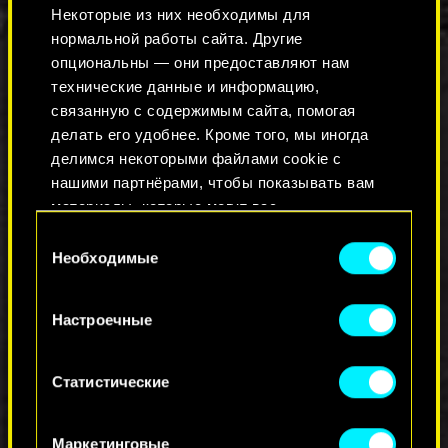
18:00 по Киеву и Кишиневу
Некоторые из них необходимы для
19:00 по Москве и Минску
нормальной работы сайта. Другие
21:00 по Астане и Ташкенту
опциональны — они предоставляют нам
22:00 по Бишкеку
технические данные и информацию,
связанную с содержимым сайта, помогая
Где:
на YouTube-канале Cyberpunk 2077
и
делать его удобнее. Кроме того, мы иногда
Twitch-канале CD PROJEKT RED
делимся некоторыми файлами cookie с
нашими партнёрами, чтобы показывать вам
Увидимся в чате, чумбы!
материалы, которые могут вас
заинтересовать, — например, в социальных
Выбор
КОММЕНТАРИИ_0
сетях. Однако все опциональные файлы
Необходимые
согласия
cookie требуют вашего разрешения.
Настроечные
Найти подробную информацию о том, как мы
ПРИСОЕДИНИТЬСЯ К
используем ваши файлы cookie, и изменить
ОБСУЖДЕНИЮ
связанные с ними параметры можно в меню
Статистические
«Настройки» ниже.
Маркетинговые