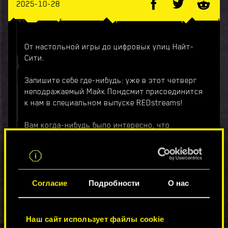
2025-10-28
От настольной игры до цифровых улиц Найт-
Сити.
Запишите себе где-нибудь: уже в этот четверг
неподражаемый Майк Пондсмит присоединится
к нам в специальном выпуске REDstreams!
Вам когда-нибудь было интересно, что
вдохновило Майка на создание Cyberpunk 2013
и 2020, как он отреагировал на Киану в роли
Джонни Сильверхенда или каково это — быть
Максимум Майком? Тогда обязательно
приходите на стрим.
Согласие
Подробности
О нас
Когда: четверг, 30 октября
Во сколько:
Наш сайт использует файлы cookie