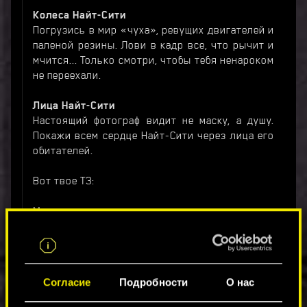
Колеса Найт-Сити
Погрузись в мир «чуха», ревущих двигателей и
паленой резины. Лови в кадр все, что рычит и
мчится... Только смотри, чтобы тебя ненароком
не переехали.
Лица Найт-Сити
Настоящий фотограф видит не маску, а душу.
Покажи всем сердце Найт-Сити через лица его
обитателей.
Вот твое ТЗ:
Можно:
использовать только игровой
фоторежим;
экспериментировать со всеми функциями
Согласие
Подробности
О нас
фоторежима без ограничений;
убедиться, что скриншот вписывается в