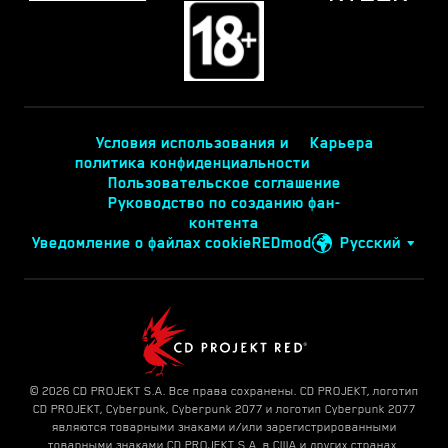
Условия использования и
Карьера
политика конфиденциальности
Пользовательское соглашение
Руководство по созданию фан-
контента
Уведомление о файлах cookie
REDmod
Русский
© 2026 CD PROJEKT S.A. Все права сохранены. CD PROJEKT, логотип
CD PROJEKT, Cyberpunk, Cyberpunk 2077 и логотип Cyberpunk 2077
являются товарными знаками и/или зарегистрированными
товарными знаками CD PROJEKT S.A. в США и других странах.