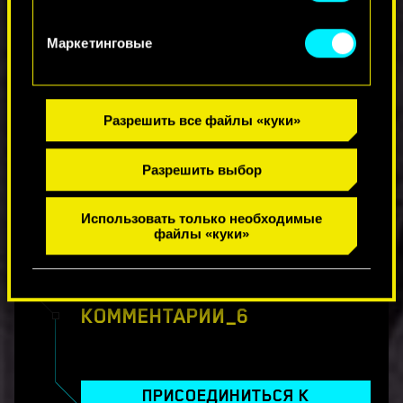
«Настройки» ниже.
? до 21:00 по Бишкеку.
Маркетинговые
Наша редакция — команда CD PROJEKT RED и
мастера виртуальной фотографии — выберет
три снимка-победителя в каждой категории.
Разрешить все файлы «куки»
Итоги конкурса объявим публично к концу
января 2025 года, а победителей ждут по-
настоящему крутые призы от Insert Coin,
Разрешить выбор
Displate и MADRINAS.
Использовать только необходимые
Нужны детали? От точного задания до полного
файлы «куки»
свода правил и FAQ — все, что вам нужно, есть
на сайте конкурса
. Удачи вам!
КОММЕНТАРИИ_6
ПРИСОЕДИНИТЬСЯ К