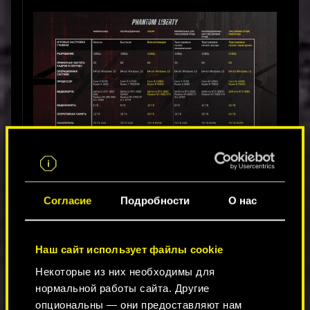
Alt-текст:
Таблица и информацией о системных
Согласие
Подробности
О нас
требованиях Cyberpunk 2077 с трассировкой
лучей и без нее.
Наш сайт использует файлы cookie
Требования для игры без трассировки лучей.
Некоторые из них необходимы для
Минимальные. Игровые настройки графики:
нормальной работы сайта. Другие
низкое. Разрешение: 1080p. Примерная частота
опциональны — они предоставляют нам