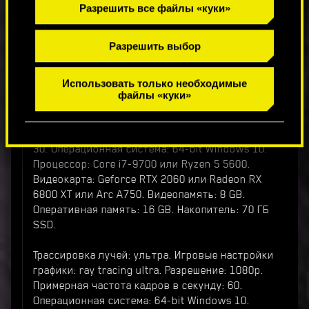
Разрешить все файлы «куки»
Geforce RTX 3080 или Radeon RX 7900 XTX.
Видеопамять: 12 GB. Оперативная память: 20
GB. Накопитель: 70 ГБ NVME.
Разрешить выбор
Требования для игры с трассировкой лучей.
Использовать только необходимые
файлы «куки»
Трассировка лучей: минимальная. Игровые
настройки графики: ray tracing low. Разрешение:
1080p. Примерная частота кадров в секунду:
30. Операционная система: 64-bit Windows 10.
Процессор: Core i7-9700 или Ryzen 5 5600.
Видеокарта: Geforce RTX 2060 или Radeon RX
6800 XT или Arc A750. Видеопамять: 8 GB.
Оперативная память: 16 GB. Накопитель: 70 ГБ
SSD.
Трассировка лучей: ультра. Игровые настройки
графики: ray tracing ultra. Разрешение: 1080p.
Примерная частота кадров в секунду: 60.
Операционная система: 64-bit Windows 10.