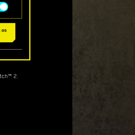
orário de
s os
 chance de
tch™ 2.