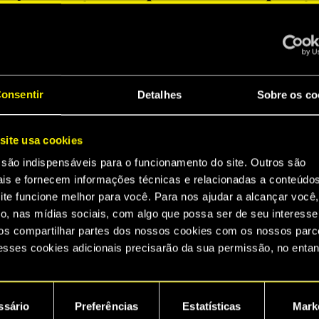
trazer o
clima
de Night City
para o mundo real?
te participando do nosso concurso!
onsentir
Detalhes
Sobre os co
r:
site usa cookies
oto sua com o seu
Nintendo Switch™ 2
com
Cyberpu
 são indispensáveis para o funcionamento do site. Outros são
dition
rodando no console e visível na imagem.
ais e fornecem informações técnicas e relacionadas a conteúdo
se de que a foto foi tirada no
lugar mais Cyberpunk
ite funcione melhor para você. Para nos ajudar a alcançar você,
 encontrar
— luzes de neon, clima futurista ou qualq
o, nas mídias sociais, com algo que possa ser de seu interesse
t City!
s compartilhar partes dos nossos cookies com os nossos parce
foto na sala dedicada do Servidor Oficial de Cyberpu
esses cookies adicionais precisarão da sua permissão, no entan
no tópico dedicado no
Fórum Oficial da Comunidade
ncontrará todos os detalhes sobre o uso de cookies e poderá aju
referências no menu "Configurações" abaixo.
ssário
Preferências
Estatísticas
Mark
es e regras do concurso estão disponíveis
aqui
.