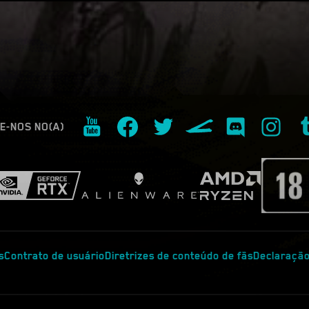
E-NOS NO(A)
s
Contrato de usuário
Diretrizes de conteúdo de fãs
Declaração