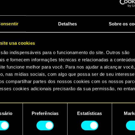
onsentir
Detalhes
Sobre os co
a dorme! E para te ajudar a se manter alerta, anun
 café com a
MADRINAS
!
site usa cookies
 são indispensáveis para o funcionamento do site. Outros são
rpunk 2077 Limited Edition Collector's Box foi cri
ais e fornecem informações técnicas e relacionadas a conteúdo
 melhorias cibernéticas e com credibilidade altís
ite funcione melhor para você. Para nos ajudar a alcançar você,
 chocolate branco unido ao clássico Mocha Cold Br
o, nas mídias sociais, com algo que possa ser de seu interesse
s compartilhar partes dos nossos cookies com os nossos parce
terá resistência para encarar qualquer trabalho! H
esses cookies adicionais precisarão da sua permissão, no entan
vas e explore Night City com esta bebida de ponta.
ncontrará todos os detalhes sobre o uso de cookies e poderá aju
tion Collector's Box inclui:
referências no menu "Configurações" abaixo.
ssário
Preferências
Estatísticas
Mark
 café instantâneo White Chocolate Mocha Cold Brew
ento
eleira exclusiva de Cyberpunk 2077