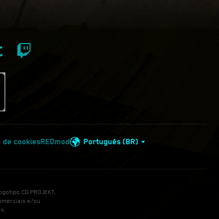
 de cookies
REDmod
Português (BR)
logotipo CD PROJEKT,
omerciais e/ou
s.