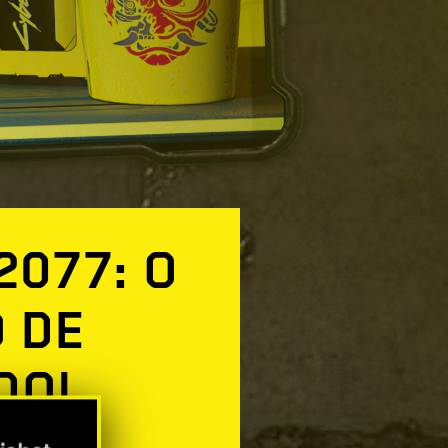
2077: O
 DE
DO!