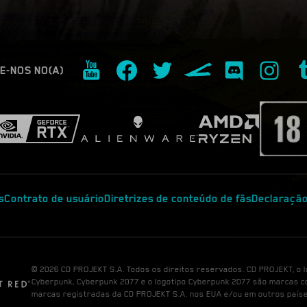
E-NOS NO(A)
s
Contrato de usuário
Diretrizes de conteúdo de fãs
Declaração
© 2026 CD PROJEKT S.A. Todos os direitos reservados. CD PROJEKT, o 
Cyberpunk, Cyberpunk 2077 e o logotipo Cyberpunk 2077 são marcas c
marcas registradas da CD PROJEKT S.A. nos EUA e/ou em outros paíse