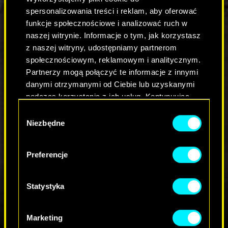
Gdzie:
spersonalizowania treści i reklam, aby oferować
https://www.youtube.com/@CyberpunkGame
oraz https://www.twitch.tv/cdprojektred
funkcje społecznościowe i analizować ruch w
naszej witrynie. Informacje o tym, jak korzystasz
Do zobaczenia na czacie!
z naszej witryny, udostępniamy partnerom
społecznościowym, reklamowym i analitycznym.
Partnerzy mogą połączyć te informacje z innymi
KOMENTARZE_3
danymi otrzymanymi od Ciebie lub uzyskanymi
podczas korzystania z ich usług. Kontynuując
korzystanie z naszej witryny, zgadasz się na
Wybór
WEŹ UDZIAŁ W DYSKUSJI
używanie plików cookie.
Niezbędne
zgody
Preferencje
Statystyka
Marketing