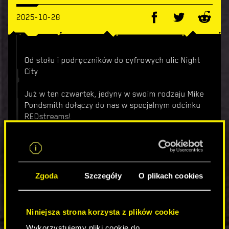
2025-10-28
Od stołu i podręczników do cyfrowych ulic Night
City
Już w ten czwartek, jedyny w swoim rodzaju Mike
Pondsmith dołączy do nas w specjalnym odcinku
REDstreams!
Jeśli kiedykolwiek zastanawialiście się, co
zainspirowało Mike'a do stworzenia Cyberpunka
2013 i 2020, jaka była jego reakcja na informację,
że to Keanu wcieli się w Johnny'ego Silverhanda
Zgoda
Szczegóły
O plikach cookies
lub jak to jest być Maximum Mike'iem, nie możecie
przegapić tej transmisji.
Niniejsza strona korzysta z plików cookie
Kiedy: czwartek, 30 października, godz. 17:00
Wykorzystujemy pliki cookie do