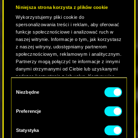
Niniejsza strona korzysta z plików cookie
Przełącznik zmieniający niektóre rozmiary
Wykorzystujemy pliki cookie do
czcionek w interfejsie. Ta zmiana wpłynie przede
spersonalizowania treści i reklam, aby oferować
wszystkim na:
funkcje społecznościowe i analizować ruch w
Większość opisów
naszej witrynie. Informacje o tym, jak korzystasz
Większość ustawień na ekranie
z naszej witryny, udostępniamy partnerom
Podpowiedzi na ekranie ładowania
społecznościowym, reklamowym i analitycznym.
Niektóre elementy w menu wczytywania i
Partnerzy mogą połączyć te informacje z innymi
zapisu
danymi otrzymanymi od Ciebie lub uzyskanymi
Podpowiedzi klawiszowe w prawym dolnym
podczas korzystania z ich usług. Kontynuując
rogu ekranu
korzystanie z naszej witryny, zgadasz się na
Nazwy kategorii w ekwipunku
Wybór
używanie plików cookie.
Niezbędne
Menu interfejsu – w tym dostępne punkty
zgody
umiejętności/atrybutów nad numerami
przycisków i tekstem
Preferencje
Pozycje baz danych
Niewielkie poprawki w dzienniku
Poprawki w panelu wytwarzania/ulepszania
Statystyka
Statystyki