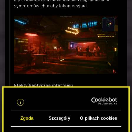
symptomów choroby lokomocyjnej.
Efekty haptyczne interfejsu
Przełącznik umożliwiający wyłączenie efektów
haptycznych podczas interakcji z interfejsem.
Funkcje nadchodzące w aktualizacji 2.1
Zgoda
Szczegóły
O plikach cookies
Większe czcionki