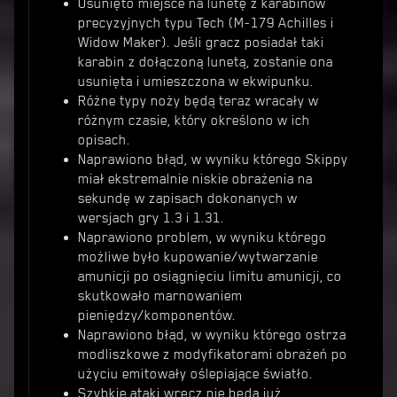
Usunięto miejsce na lunetę z karabinów
precyzyjnych typu Tech (M-179 Achilles i
Widow Maker). Jeśli gracz posiadał taki
karabin z dołączoną lunetą, zostanie ona
usunięta i umieszczona w ekwipunku.
Różne typy noży będą teraz wracały w
różnym czasie, który określono w ich
opisach.
Naprawiono błąd, w wyniku którego Skippy
miał ekstremalnie niskie obrażenia na
sekundę w zapisach dokonanych w
wersjach gry 1.3 i 1.31.
Naprawiono problem, w wyniku którego
możliwe było kupowanie/wytwarzanie
amunicji po osiągnięciu limitu amunicji, co
skutkowało marnowaniem
pieniędzy/komponentów.
Naprawiono błąd, w wyniku którego ostrza
modliszkowe z modyfikatorami obrażeń po
użyciu emitowały oślepiające światło.
Szybkie ataki wręcz nie będą już