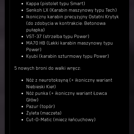
Kappa (pistolet typu Smart)
Senkoh LX (Karabin maszynowy typu Tech)
Ikoniczny karabin precyzyjny Ostatni Krytyk
(do zdobycia w kontrakcie: Betonowa
pułapka)
VST-37 (strzelba typu Power)
MA70 HB (Lekki karabin maszynowy typu
Power)
Kyubi (karabin szturmowy typu Power)
5 nowych broni do walki wręcz:
Nóż z neurotoksyną (+ ikoniczny wariant
Niebieski Kieł)
Nóż punka (+ ikoniczny wariant Łowca
Głów)
Pazur (topór)
Żyleta (maczeta)
Cut-O-Matic (miecz łańcuchowy)