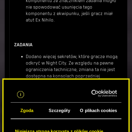
komponentu ze znacznikiem zadania mogło
nie spowodować usunięcia tego
komponentu z ekwipunku, jeśli gracz miał
atut Ex Nihilo.
ZADANIA
Dodano więcej sekretów, które gracze mogą
odkryć w Night City. Ze względu na pewne
ograniczenia techniczne, zmiana ta nie jest
dostępna na konsolach poprzedniej
generacji.
Wprowadzono małe poprawki związane z
interakcjami w kryjówkach i mieszkaniu V.
V będzie teraz spać w łóżku przez czas
ustawiony przez gracza.
Zgoda
Szczegóły
O plikach cookies
Dom lalek
– naprawiono błąd, w wyniku
którego bar Lizzie's był zamknięty podczas
regularnych godzin otwarcia.
Niniejsza strona korzysta z plików cookie