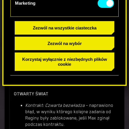
użyciu hacków mogło powodować, że cel
Marketing
opcjonalny „Poczekaj na okazję, żeby po
cichu ściągnąć strażników” pozostawał aż
do końca zadania.
Kwestia czasu
– naprawiono problem, w
Zezwól na wszystkie ciasteczka
wyniku którego zapisywanie gry mogło
zostać trwale wyłączone po sekwencji
Zezwól na wybór
Braindance'u.
Bilet wstępu
– naprawiono błąd, w wyniku
którego przerwanie zadania mogło
Korzystaj wyłącznie z niezbędnych plików
skutkować zatrzymaniem całej muzyki
cookie
bojowej.
OTWARTY ŚWIAT
Kontrakt: Czwarta bezwładza
– naprawiono
błąd, w wyniku którego kolejne zadania od
Reginy były zablokowane, jeśli Max zginął
podczas kontraktu.