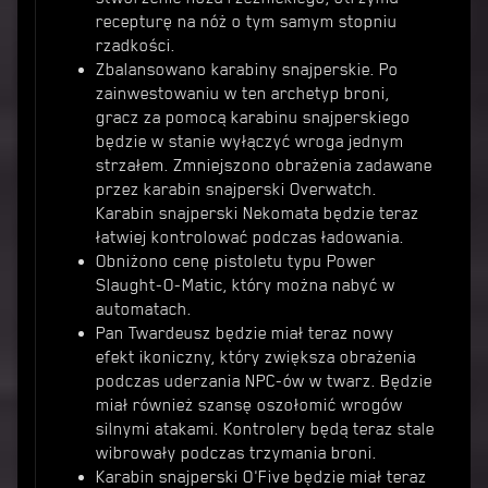
recepturę na nóż o tym samym stopniu
rzadkości.
Zbalansowano karabiny snajperskie. Po
zainwestowaniu w ten archetyp broni,
gracz za pomocą karabinu snajperskiego
będzie w stanie wyłączyć wroga jednym
strzałem. Zmniejszono obrażenia zadawane
przez karabin snajperski Overwatch.
Karabin snajperski Nekomata będzie teraz
łatwiej kontrolować podczas ładowania.
Obniżono cenę pistoletu typu Power
Slaught-O-Matic, który można nabyć w
automatach.
Pan Twardeusz będzie miał teraz nowy
efekt ikoniczny, który zwiększa obrażenia
podczas uderzania NPC-ów w twarz. Będzie
miał również szansę oszołomić wrogów
silnymi atakami. Kontrolery będą teraz stale
wibrowały podczas trzymania broni.
Karabin snajperski O'Five będzie miał teraz