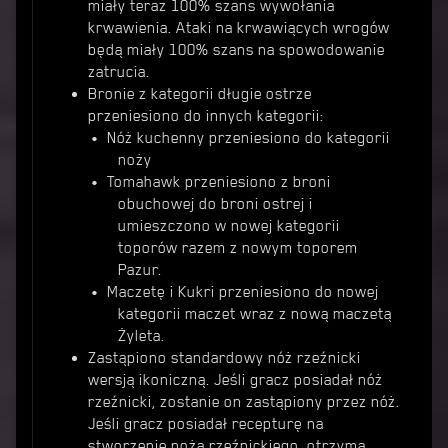
miały teraz 100% szans wywołania
krwawienia. Ataki na krwawiących wrogów
będą miały 100% szans na spowodowanie
zatrucia.
Bronie z kategorii długie ostrze
przeniesiono do innych kategorii:
Nóż kuchenny przeniesiono do kategorii
noży
Tomahawk przeniesiono z broni
obuchowej do broni ostrej i
umieszczono w nowej kategorii
toporów razem z nowym toporem
Pazur.
Maczetę i Kukri przeniesiono do nowej
kategorii maczet wraz z nową maczetą
Żyleta.
Zastąpiono standardowy nóż rzeźnicki
wersją ikoniczną. Jeśli gracz posiadał nóż
rzeźnicki, zostanie on zastąpiony przez nóż.
Jeśli gracz posiadał recepturę na
stworzenie noża rzeźnickiego, otrzyma