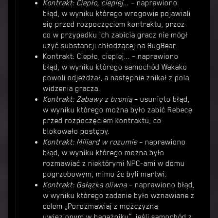
Kontrakt: Ciepło, cieplej...
– naprawiono
błąd, w wyniku którego wrogowie pojawiali
się przed rozpoczęciem kontraktu, przez
co w przypadku ich zabicia gracz nie mógł
użyć substancji chłodzącej na 8ug8ear.
Kontrakt: Ciepło, cieplej... – naprawiono
błąd, w wyniku którego samochód Wakako
powoli odjeżdżał, a następnie znikał z pola
widzenia gracza.
Kontrakt: Zabawy z bronią
– usunięto błąd,
w wyniku którego można było zabić Rebecę
przed rozpoczęciem kontraktu, co
blokowało postępy.
Kontrakt: Miliard w rozumie
– naprawiono
błąd, w wyniku którego można było
rozmawiać z niektórymi NPC-ami w domu
pogrzebowym, mimo że byli martwi.
Kontrakt: Gałązka oliwna
– naprawiono błąd,
w wyniku którego zadanie było wznawiane z
celem „Porozmawiaj z mężczyzną
uwięzionym w bagażniku”, jeśli samochód z