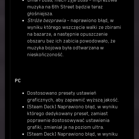
Umarł boss, niech żyje boss
– imprezowa
muzyka na 6th Street będzie teraz
głośniejsza.
Stróże bezprawia
– naprawiono błąd, w
wyniku którego wszczęcie walki ze zbirami
na bazarze, a następnie opuszczenie
obszaru bez ich zabicia powodowało, że
muzyka bojowa była odtwarzana w
nieskończoność.
PC
Dostosowano presety ustawień
graficznych, aby zapewnić wyższą jakość.
[Steam Deck] Naprawiono błąd, w wyniku
którego dedykowany preset, zamiast
poprawnie dostosowywać ustawienia
grafiki, zmieniał je na poziom ultra.
[Steam Deck] Naprawiono błąd, w wyniku