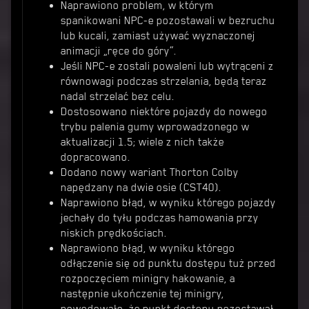
Naprawiono problem, w którym
spanikowani NPC-e pozostawali w bezruchu
lub kucali, zamiast używać wyznaczonej
animacji „ręce do góry”.
Jeśli NPC-e zostali powaleni lub wytrąceni z
równowagi podczas strzelania, będą teraz
nadal strzelać bez celu.
Dostosowano niektóre pojazdy do nowego
trybu palenia gumy wprowadzonego w
aktualizacji 1.5; wiele z nich także
dopracowano.
Dodano nowy wariant Thorton Colby
napędzany na dwie osie (CST40).
Naprawiono błąd, w wyniku którego pojazdy
jechały do tyłu podczas hamowania przy
niskich prędkościach.
Naprawiono błąd, w wyniku którego
odłączenie się od punktu dostępu tuż przed
rozpoczęciem minigry hakowanie, a
następnie ukończenie tej minigry,