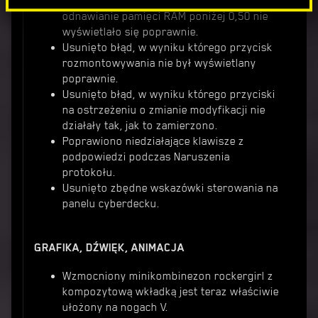
Usunięto błąd, w wyniku którego
odnawianie pamięci RAM poniżej 0,50 nie
wyświetlało się poprawnie.
Usunięto błąd, w wyniku którego przycisk
rozmontowywania nie był wyświetlany
poprawnie.
Usunięto błąd, w wyniku którego przyciski
na ostrzeżeniu o zmianie modyfikacji nie
działały tak, jak to zamierzono.
Poprawiono niedziałające klawisze z
podpowiedzi podczas Naruszenia
protokołu.
Usunięto zbędne wskazówki sterowania na
panelu cyberdecku.
GRAFIKA, DŹWIĘK, ANIMACJA
Wzmocniony minikombinezon rockergirl z
kompozytową wkładką jest teraz właściwie
ułożony na nogach V.