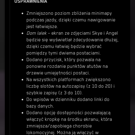
USPRAWNIENIA
Zmniejszono poziom zbliżenia minimapy
podczas jazdy, dzięki czemu nawigowanie
jest łatwiejsze.
Dom lalek
– ekran ze zdjęciami Skye i Angel
będzie się wyświetlał zdecydowanie dłużej,
dzięki czemu łatwiej będzie wybrać
pomiędzy tymi dwiema postaciami.
Dodano przycisk, który pozwala na
ponowne rozdanie punktów atutów na
drzewie umiejętności postaci.
Na wszystkich platformach zwiększono
liczbę slotów na autozapisy (z 10 do 20) i
szybkie zapisy (z 3 do 10).
Do wpisów w dzienniku dodano linki do
bazy danych.
Dodano opcję dostępności pozwalającą
włączyć kropkę na środku ekranu, która
zmniejsza/zapobiega chorobie
lokomocyjnej. Można ją włączyć w