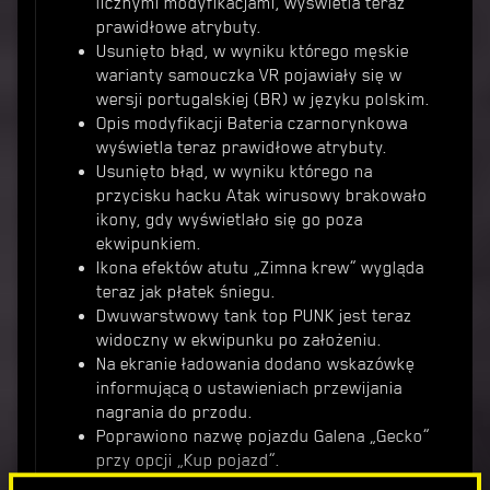
licznymi modyfikacjami, wyświetla teraz
prawidłowe atrybuty.
Usunięto błąd, w wyniku którego męskie
warianty samouczka VR pojawiały się w
wersji portugalskiej (BR) w języku polskim.
Opis modyfikacji Bateria czarnorynkowa
wyświetla teraz prawidłowe atrybuty.
Usunięto błąd, w wyniku którego na
przycisku hacku Atak wirusowy brakowało
ikony, gdy wyświetlało się go poza
ekwipunkiem.
Ikona efektów atutu „Zimna krew” wygląda
teraz jak płatek śniegu.
Dwuwarstwowy tank top PUNK jest teraz
widoczny w ekwipunku po założeniu.
Na ekranie ładowania dodano wskazówkę
informującą o ustawieniach przewijania
nagrania do przodu.
Poprawiono nazwę pojazdu Galena „Gecko”
przy opcji „Kup pojazd”.
Obraz w drugiej wiadomości od Nancy