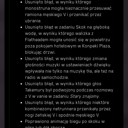
Usunięto błąd, w wyniku którego
monostruna mogła nieznacznie przesuwać
ramiona męskiego V i przenikać przez
ubranie.
Usunięto błąd w zadaniu Skok na głęboką
wodę, w wyniku którego walizka z
Flatheadem mogła unosić się w powietrzu
poza pokojem hotelowym w Konpeki Plaza,
blokując drzwi.
Usunięto błąd, w wyniku którego zmiana
głośności muzyki w ustawieniach dźwięku
wpływała nie tylko na muzykę tła, ale też na
radio w samochodzie.
Usunięto błąd, w wyniku którego głos
Takemury był podwojony podczas rozmowy
z V w vanie w zadaniu
Stary znajomy
.
Usunięto błąd, w wyniku którego niektóre
kombinezony netrunnera przenikały przez
nogi żeńskiej V i spodnie męskiego V.
Poprawiono animację biegu po skoku w
górę lub dół zbocza.