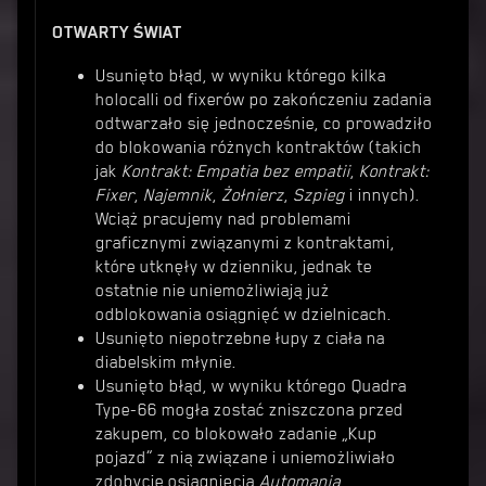
OTWARTY ŚWIAT
Usunięto błąd, w wyniku którego kilka
holocalli od fixerów po zakończeniu zadania
odtwarzało się jednocześnie, co prowadziło
do blokowania różnych kontraktów (takich
jak
Kontrakt: Empatia bez empatii
,
Kontrakt:
Fixer
,
Najemnik
,
Żołnierz
,
Szpieg
i innych).
Wciąż pracujemy nad problemami
graficznymi związanymi z kontraktami,
które utknęły w dzienniku, jednak te
ostatnie nie uniemożliwiają już
odblokowania osiągnięć w dzielnicach.
Usunięto niepotrzebne łupy z ciała na
diabelskim młynie.
Usunięto błąd, w wyniku którego Quadra
Type-66 mogła zostać zniszczona przed
zakupem, co blokowało zadanie „Kup
pojazd” z nią związane i uniemożliwiało
zdobycie osiągnięcia
Automania
.