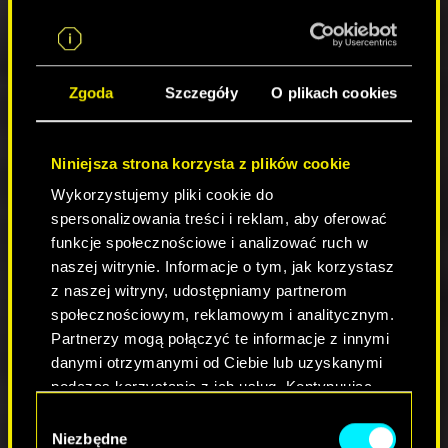
Hartley w zadaniu
Niespodzianka/Czerwony
wieszcz
wyświetla się teraz poprawnie.
Dostosowano tekst nagrody za postęp w
tworzeniu przedmiotów, związany ze
Zgoda
Szczegóły
O plikach cookies
zmniejszeniem kosztu ulepszania.
Obraz z Mackinawem MTL1 w menu
„Przywołaj pojazd” pasuje teraz do modelu
Niniejsza strona korzysta z plików cookie
samochodu.
Usunięto tymczasowe teksty z opisu atutu
Wykorzystujemy pliki cookie do
„Dobry, Zły i Brzydki”.
spersonalizowania treści i reklam, aby oferować
Wskaźniki grupowania ikon nie oddzielają
funkcje społecznościowe i analizować ruch w
się już od ich odpowiednich miejsc na mapie
naszej witrynie. Informacje o tym, jak korzystasz
podczas przybliżania/oddalania.
z naszej witryny, udostępniamy partnerom
Kiedy wskaźnik wytrzymałości się
społecznościowym, reklamowym i analitycznym.
wyczerpie, przy pasku zdrowia pojawi się
Partnerzy mogą połączyć te informacje z innymi
teraz odpowiednia ikona, a nie ikona
danymi otrzymanymi od Ciebie lub uzyskanymi
przeciążenia.
podczas korzystania z ich usług. Kontynuując
Opis Villeforta Alvarado V4F 570 Delegate
korzystanie z naszej witryny, zgadasz się na
zawiera teraz poprawną informację, że ma
Wybór
on napęd na tylną oś.
używanie plików cookie.
Niezbędne
zgody