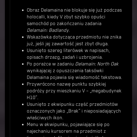
Obraz Delamaina nie blokuje się już podczas
holocalli, kiedy V zbyt szybko opuści
samochód po zakończeniu zadania
Delamain: Badlandy
.
Wskazówka dotycząca przedmiotu nie znika
już, jeśli jej zawartość jest zbyt długa.
Usunięto szereg literówek w napisach,
opisach drzazg, zadań i uzbrojenia.
Po porażce w zadaniu
Delamain: North Oak
wynikającej z opuszczenia taksówki
Delamaina pojawia się wiadomość tekstowa.
Przywrócono nazwę punktu szybkiej
podróży przy mieszkaniu V – „megabudynek
H10”.
Usunięto z ekwipunku część przedmiotów
oznaczonych jako „Brak” i nieposiadających
właściwych ikon.
Menu w ekwipunku, pojawiające się po
najechaniu kursorem na przedmiot z