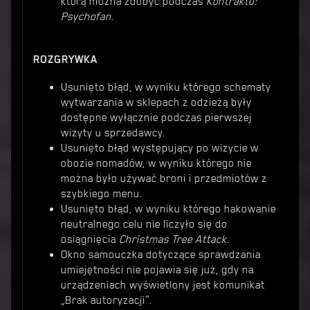
którą można zdobyć podczas
Kontraktu:
Psychofan
.
ROZGRYWKA
Usunięto błąd, w wyniku którego schematy
wytwarzania w sklepach z odzieżą były
dostępne wyłącznie podczas pierwszej
wizyty u sprzedawcy.
Usunięto błąd występujący po wizycie w
obozie nomadów, w wyniku którego nie
można było używać broni i przedmiotów z
szybkiego menu.
Usunięto błąd, w wyniku którego hakowanie
neutralnego celu nie liczyło się do
osiągnięcia
Christmas Tree Attack
.
Okno samouczka dotyczące sprawdzania
umiejętności nie pojawia się już, gdy na
urządzeniach wyświetlony jest komunikat
„Brak autoryzacji”.