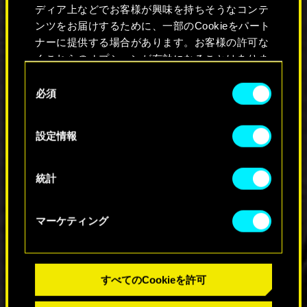
なくなります。
ディア上などでお客様が興味を持ちそうなコンテ
ンツをお届けするために、一部のCookieをパート
なお、掲載されているFPSデータは、当社の
ナーに提供する場合があります。お客様の許可な
内部テストに基づくものです。PCのハード
くこれらのオプションが有効になることはありま
ウェアやソフトウェアの構成、グラフィッ
せん。
同
ク設定や解像度出力の変更により、パフォ
必須
意
ーマンスは変化する可能性があります。以
Cookieの使用およびパフォーマンスの変更点に関
下で最新の必要動作環境をご確認くださ
の
する詳細は、下記の「設定」メニューでご確認く
い。
選
設定情報
ださい。
択
統計
マーケティング
すべてのCookieを許可