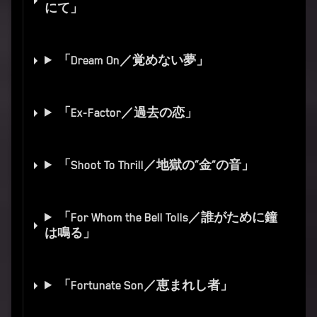
にて」
「Dream On／覚めない夢」
「Ex-Factor／過去の恋」
「Shoot To Thrill／地獄の“金”の音」
「For Whom the Bell Tolls／誰がために鐘
は鳴る」
「Fortunate Son／恵まれし者」