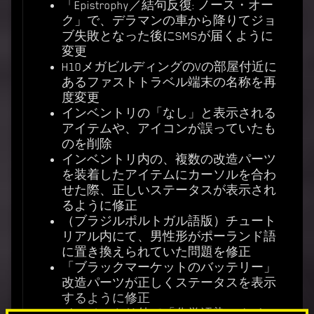
「Epistrophy／結句反復: ノース・オー
ク」で、デラマンの車から降りてジョ
ブ失敗となった後にSMSが届くように
変更
H10メガビルディングのVの部屋付近に
あるファストトラベル端末の名称を再
度変更
インベントリの「なし」と表示される
アイテムや、アイコンが誤っていたも
のを削除
インベントリ内の、複数の改造パーツ
を装着したアイテムにカーソルを合わ
せた際、正しいステータスが表示され
るように修正
（ブラジルポルトガル語版）チュート
リアル内にて、男性形がポーランド語
に置き換えられていた問題を修正
「ブラックマーケットのバッテリー」
改造パーツが正しくステータスを表示
するように修正
インベントリ外で「化学汚染」クイッ