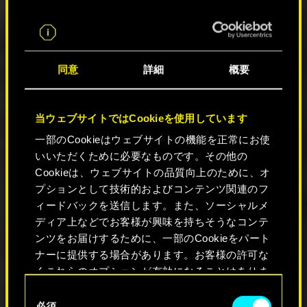
クハックのボタンがアイコン上に表示
されない問題を修正
「コールドブラッド」パークの状態効
果アイコンを雪の結晶に変更
同意
詳細
概要
インベントリで「PUNKの二層タンクト
ップ」を装備した際、正しく表示され
るように修正
当ウェブサイトではCookieを使用しています
会話のスキップ設定に関するロード中
ヒントを追加
一部のCookieはウェブサイトの機能を正常にお使
「購入」の横に表示されている「ガリ
いいただくために必要なものです。その他の
ーナ "Gecko"」のテキストを修正
Cookieは、ウェブサイトの品質向上のために、オ
「Holdin' On／反骨」「Killing In The Name
プションとして技術的およびコンテンツ関連のフ
／大義のための犠牲」で、ナンシー・
ィードバックを送信します。また、ソーシャルメ
ハートレーから送られてくる2個目の
ディア上などでお客様が興味を持ちそうなコンテ
SMSが正しく表示されるように修正
ンツをお届けするために、一部のCookieをパート
アップグレードコストの減少に関する
ナーに提供する場合があります。お客様の許可な
クラフトスキル進行報酬のテキストを
くこれらのオプションが有効になることはありま
調整
「乗り物を呼ぶ」メニュー内の「マッ
せん。
同
キノー MTL-1」の画像が、実際の車と
必須