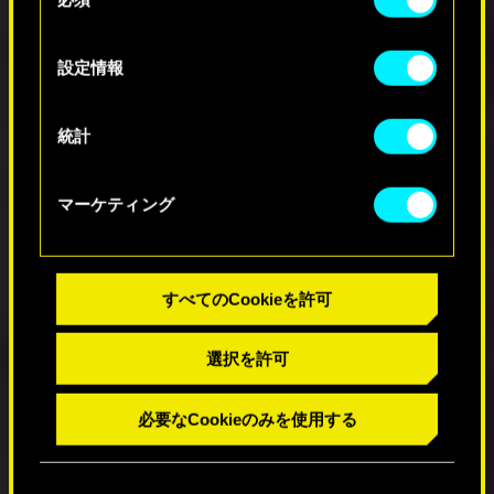
意
一致するように修正
Cookieの使用およびパフォーマンスの変更点に関
の
「夕陽のガンマン」パークのヒントテ
する詳細は、下記の「設定」メニューでご確認く
選
キストにあるデバッグストリングを削
設定情報
ださい。
択
除
マップをズームイン/アウトした際
統計
に、アイコン分類が該当するエリアか
ら外れる問題を修正
スタミナバーが0になると、HPバーに
マーケティング
オーバーロードアイコンではなく、正
しいアイコンが表示されるように修正
「ヴィルフォール アルヴァラード V4F
570 Delegate」の仕様を正しいもの（後
すべてのCookieを許可
輪駆動）に修正
（ポーランド語版）「シナプス加速
器」の発動条件が正しい値を表示する
選択を許可
ように修正
武器ホイールのナックルの説明文に、
必要なCookieのみを使用する
正しいアイテムタイプが表示されるよ
うに修正
千葉11区に関する説明文を修正