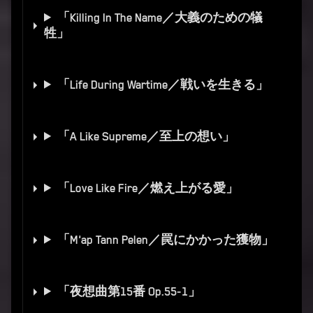
「Killing In The Name／大義のための犠
牲」
「Life During Wartime／戦いを生きる」
「A Like Supreme／至上の想い」
「Love Like Fire／燃え上がる愛」
「M'ap Tann Pelen／罠にかかった獲物」
「夜想曲第15番 Op.55-1」