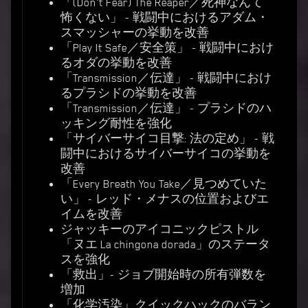
「(Don't Fear) The Reaper／死神なんて
怖くない」 - 戦闘中におけるアダム・
スマッシャーの挙動を改善
「Play It Safe／安全策」 - 戦闘中におけ
るオダの挙動を改善
「Transmission／伝達」 - 戦闘中におけ
るプラシドの挙動を改善
「Transmission／伝達」 - プラシドのハ
ッキング耐性を強化
「サイバーサイコ目撃: 法の定め」 - 戦
闘中におけるサイバーサイコの挙動を
改善
「Every Breath You Take／見つめていた
い」 - レッド・メナスの位置およびエ
イムを改善
ジャッキーのアイコニックピストル
「ヌエ La chingona dorada」のステータ
スを強化
「救出」- ジョブ開始時の所有弾数を
増加
「化学汚染」クイックハックのバラン