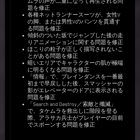
ムラの声が二重になって再生される問
題を修正
各種ネットランナースーツが、女性V
の脚、または男性Vのパンツを貫通す
る問題を修正
傾斜のついた坂でジャンプした後の走
りアニメーションに関する問題を修正
ほこりの粒子が正しく描写されないこ
とがある問題を修正
暗いエリアでキャラクターの肌が極端
に明るくなる問題を修正
「情報」で、ブレインダンスを一番最
初まで早戻しした後、スマッシャーの
影がエレベーターのドアに表示される
問題を修正
「Search and Destroy／索敵と殲滅」
で、タケムラを救出しに階段を登る
際、アラサカ兵士がプレイヤーの目前
でスポーンする問題を修正