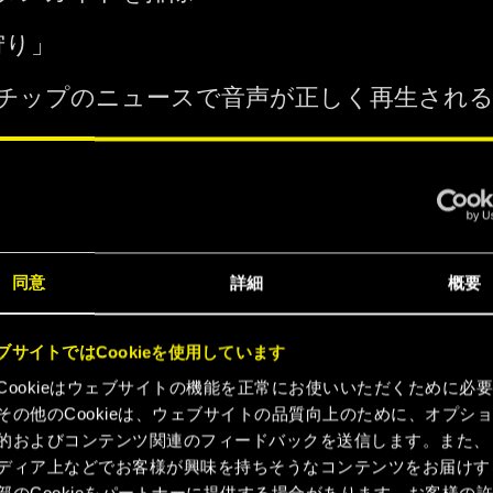
／狩り」
チップのニュースで音声が正しく再生され
 In Me／内なる野獣」
ミンゴのレース後に、クレアの元を早く離
不能になることがある問題を修正
 the Highway／ハイウェイの女王」
同意
詳細
概要
クが一部の木を貫通することがある問題を修
ブサイトではCookieを使用しています
Cookieはウェブサイトの機能を正常にお使いいただくために必
the Street／ストリートの上にて」
その他のCookieは、ウェブサイトの品質向上のために、オプシ
的およびコンテンツ関連のフィードバックを送信します。また、
話す際に、ジョブに関連する会話オプショ
ディア上などでお客様が興味を持ちそうなコンテンツをお届けす
合を修正
部のCookieをパートナーに提供する場合があります。お客様の