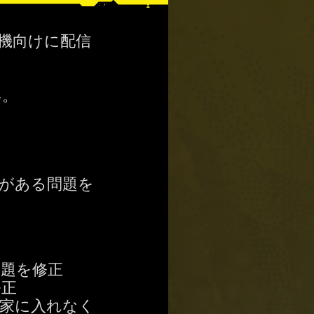
ム機向けに配信
い。
がある問題を
題を修正
修正
家に入れなく