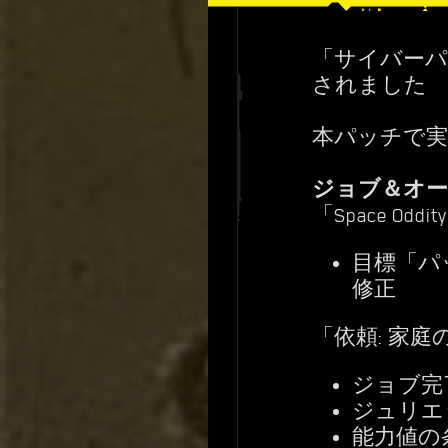
「サイバーパン
されました
本パッチで実
ジョブ＆オ
「Space Od
目標「パ
修正
「依頼: 家庭
ジョブ完
ジュリエ
能力値の