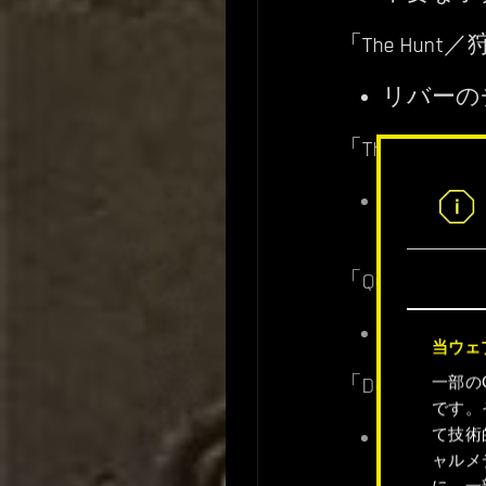
「The Hunt
リバーの
「The Beast
サントド
合、進行
「Queen of
バシリス
当ウェ
一部の
「Down on 
です。
て技術
ワカコと
ャルメ
ない不具
に、一