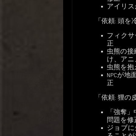
アイリス
「依頼: 頭を
フィクサ
正
虫熊の接
け、アニ
虫熊を抱
NPCが
正
「依頼: 狸の
「強奪」
問題を修
ジョブに
ることが