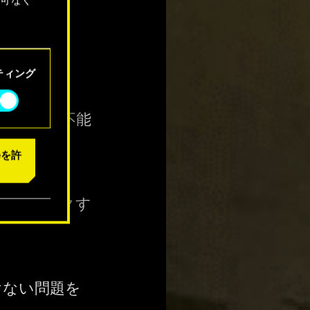
「設定」
変更
ティング
後に進行不能
eを許
中でスタックす
けない問題を