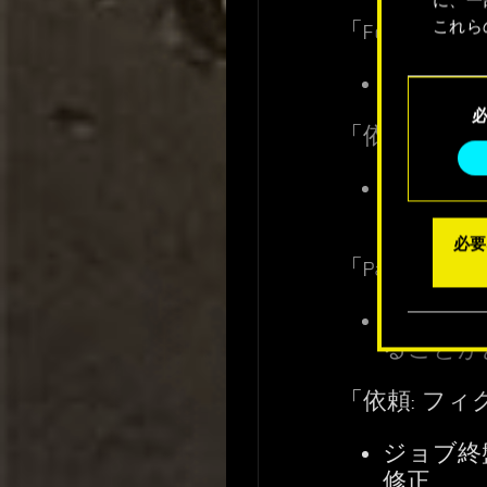
これら
「Forward 
Coo
バシリス
同
メニュ
意
「依頼: さ
の
選
プレイヤ
択
になるこ
必要
「Path of G
AVが到
ることが
「依頼: フ
ジョブ終
修正