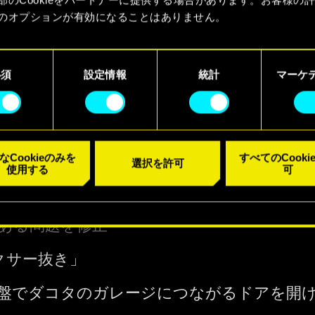
のオプションが有効になることはありません。
to Death／死への前進」
kieの使用およびパフォーマンスの変更点に関する詳細は、下記の
クに搭乗中、煙と埃がちらつかないように
ーでご確認ください。
必須
設定情報
統計
マーケ
ようならナイトシティ」
ーがデラマンに電話した場合、ブルース救出
とがある問題を修正
なCookieのみを
すべてのCooki
選択を許可
使用する
可
lory／栄光の道」
着する前に着陸地点に立っていた場合、AVの
ある問題を修正
ィクサー抜き」
盤でダコタのガレージにつながるドアを開