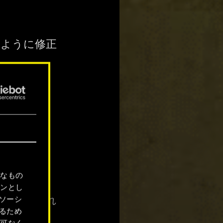
るように修正
れすぎた場
正
要なもの
ョンとし
ソーシ
ンが表示され
るため
許可なく