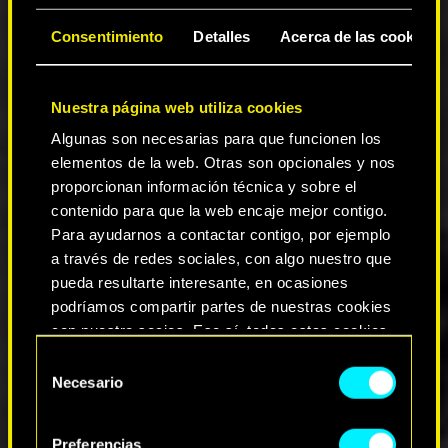
Hora del día: cambia la hora del día en el
Consentimiento
Detalles
Acerca de las cookies
modo foto.
Avance de fotograma: avanza hasta una
cantitad ilimitada de fotogramas para
capturar la imagen perfecta.
Nuestra página web utiliza cookies
Velocidad de partida: permite que avance el
Algunas son necesarias para que funcionen los
tiempo de la partida mientras estás en el
elementos de la web. Otras son opcionales y nos
modo foto.
proporcionan información técnica y sobre el
contenido para que la web encaje mejor contigo.
Calidad de vida y accesibilidad
Para ayudarnos a contactar contigo, por ejemplo
a través de redes sociales, con algo nuestro que
El juego ahora detectará si el jugador está
pueda resultarte interesante, en ocasiones
usando la configuración de botones de
podríamos compartir partes de nuestras cookies
ratón invertidos y ajustará
con nuestro socios. Eso sí, todas estas cookies
automáticamente los indicadores de
opcionales requieren tu autorización.
botones en consecuencia.
Selección
Necesario
Hemos añadido una opción para activar o
de
Encontrarás todos los detalles sobre nuestro uso
desactivar el apuntado con la mira en
consentimiento
Ajustes → Controles.
de las cookies y podrás modificar tus
Preferencias