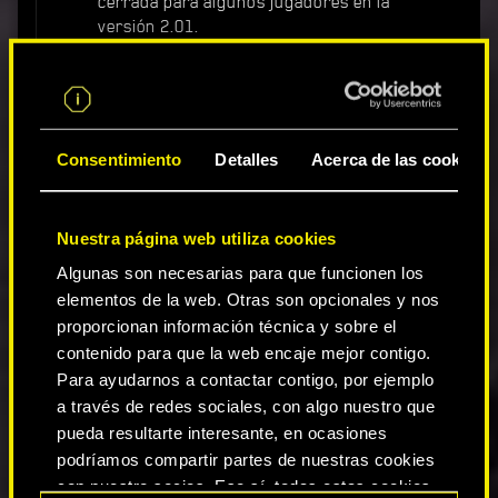
cerrada para algunos jugadores en la
versión 2.01.
Misiones y mundo abierto
Se ha solucionado un problema que
Consentimiento
Detalles
Acerca de las cookies
provocaba que el Quadra Type «Wingate»
del 66 no apareciera en el menú Llamar
vehículo después de comprarlo.
Nuestra página web utiliza cookies
Johnny ya no aparecerá cuando recojas la
recompensa de Trauma Drama antes de
Algunas son necesarias para que funcionen los
completar el Acto 1.
elementos de la web. Otras son opcionales y nos
Ahora, la página web de Trauma Team será
proporcionan información técnica y sobre el
accesible desde el ordenador de V cuando la
contenido para que la web encaje mejor contigo.
misión El vals del obrero esté activa.
Para ayudarnos a contactar contigo, por ejemplo
Nacidos para dominar: Arroyo
- Se ha
a través de redes sociales, con algo nuestro que
solucionado un problema que podía
pueda resultarte interesante, en ocasiones
provocar que no se pudiera completar la
misión si se derrotaba a Buck con el
podríamos compartir partes de nuestras cookies
ciberware Microgenerador equipado.
con nuestro socios. Eso sí, todas estas cookies