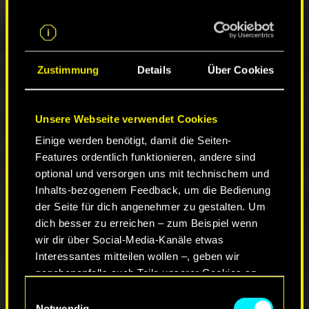
Nanoplatten
: Erhält jetzt einen Bonus durch
Coolness statt Reflexe (Bonus auf kritische
Trefferchance).
Periphere Umkehrung:
Panzerung wurde erhöht.
Zustimmung
Details
Über Cookies
Speicher-Umverteiler
: Wiederhergestellte max.
Speicherpunkte wurden erhöht.
RAM-Upgrade:
Speicherregeneration wurde
Unsere Webseite verwendet Cookies
erhöht.
Verstärkte Sehnen:
Panzerung wurde verringert.
Einige werden benötigt, damit die Seiten-
Persönliches EIS:
Abklingzeit wurde verkürzt.
Features ordentlich funktionieren, andere sind
Shock-n-Awe:
Der Attributsbonus erhöht jetzt
optional und versorgen uns mit technischem und
den Schaden mit Tech-Waffen.
Inhalts-bezogenem Feedback, um die Bedienung
Universalbooster
: Effekte von Gesundheits-Items
der Seite für dich angenehmer zu gestalten. Um
stacken jetzt.
dich besser zu erreichen – zum Beispiel wenn
wir dir über Social-Media-Kanäle etwas
Die Cyberware-Kapazitätskosten der
Interessantes mitteilen wollen –, geben wir
folgenden Implantate wurden verringert:
gegebenenfalls auch Teile unserer Cookies an
Speicherboost, Biokonduktor, Kerenzikov-
unsere Partner weiter. Jeder dieser optionalen
Einwilligungsauswahl
Boost-System, Rara Avis, Reflexmodulator,
Cookies erfordert allerdings deine Zustimmung.
Notwendig