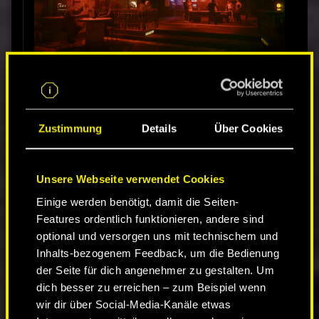
Haptisches Feedback in der Benutzeroberfläche
Diese Einstellung aktiviert/deaktiviert haptisches
Feedback in der Benutzeroberfläche.
Zustimmung
Details
Über Cookies
Neue Features in Patch 2.1
Unsere Webseite verwendet Cookies
Größere Schrift
Einige werden benötigt, damit die Seiten-
Diese Einstellung verändert gewisse
Features ordentlich funktionieren, andere sind
Schriftgrößen in der Benutzeroberfläche. Diese
Änderung betrifft vor allem:
optional und versorgen uns mit technischem und
Inhalts-bezogenem Feedback, um die Bedienung
Die meisten Tooltips
der Seite für dich angenehmer zu gestalten. Um
Die meisten Einstellungsbildschirme
dich besser zu erreichen – zum Beispiel wenn
Tipps auf dem Ladebildschirm
wir dir über Social-Media-Kanäle etwas
Einige Elemente in den Lade- und